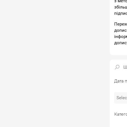
з мет
збіль
підпи
Перех
допис
інфор
допис
Дата п
Катего