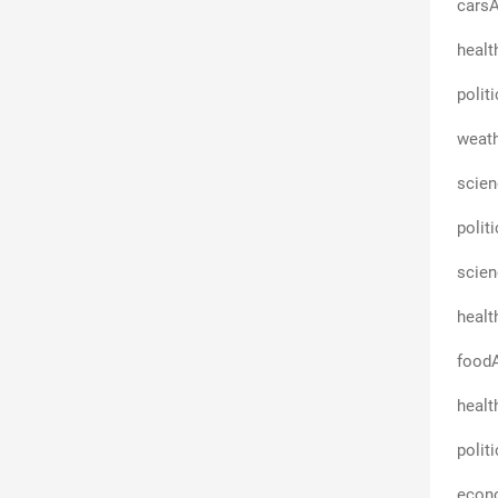
carsA
healt
polit
weath
scie
polit
scie
healt
foodA
healt
polit
econ