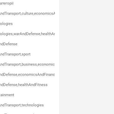
атегорії
ndTransport,culture,economicsAndFinance,technologies,sport
ologies
ologies,warAndDefense,healthAndFitness
ndDefense
ndTransport,sport
ndTransport,business,economicsAndFinance,healthAndFitness
ndDefense,economicsAndFinance
ndDefense,healthAndFitness
tainment
ndTransport,technologies