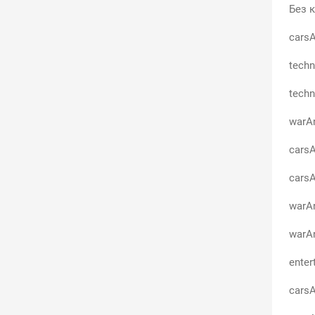
Без к
carsA
techn
techn
warA
carsA
carsA
warA
warA
enter
carsA