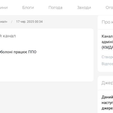
ини
Блоги
Погода
Заходи
Ог
Про 
анал»
17 чер. 2025 00:34
й канал
Канал
адміні
(КМДА)
 Оболоні працює ППО
Створ
Відпов
Джер
Даний
насту
джере