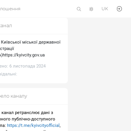
олошення
UK
канал
 Київської міської державної
страції
https://kyivcity.gov.ua
ено: 6 листопада 2024
ідальні:
ело каналу
 канал ретранслює дані з
пного публічно-доступного
ла:
https://t.me/kyivcityofficial
,