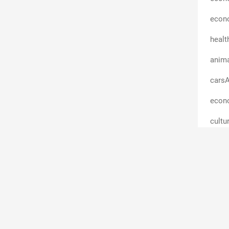
econ
heal
anima
carsA
econ
cultu
homeA
scien
econ
home
sport