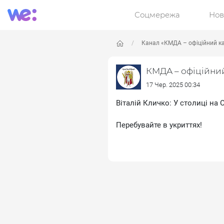
Соцмережа
Нов
Канал «КМДА – офіційний к
КМДА – офіційни
17 Чер. 2025 00:34
Віталій Кличко: У столиці на
Перебувайте в укриттях!