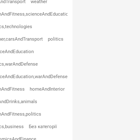
ndTransport
weather
hAndFitness,scienceAndEducation
ics,technologies
er,carsAndTransport
politics
nceAndEducation
ics,warAndDefense
nceAndEducation,warAndDefense
hAndFitness
homeAndInterior
ndDrinks,animals
hAndFitness,politics
ics,business
Без категорії
omicsAndFinance