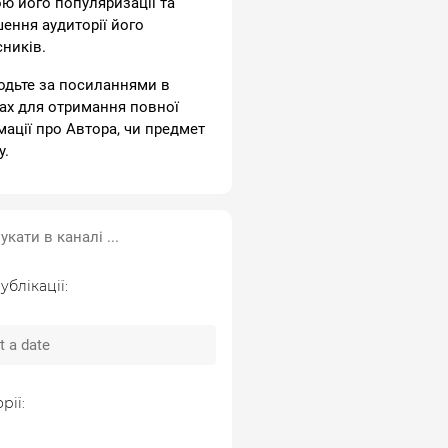
ою його популяризації та
шення аудиторії його
сників.
одьте за посиланнями в
ах для отримання повної
мації про Автора, чи предмет
у.
ублікації:
рії: