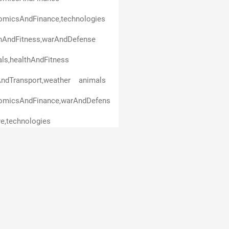
omicsAndFinance,technologies
thAndFitness,warAndDefense
ls,healthAndFitness
ndTransport,weather
animals
omicsAndFinance,warAndDefense
re,technologies
ndInterior,healthAndFitness
ceAndEducation,politics
omicsAndFinance,business
AndInterior,economicsAndFinance
culture,politics