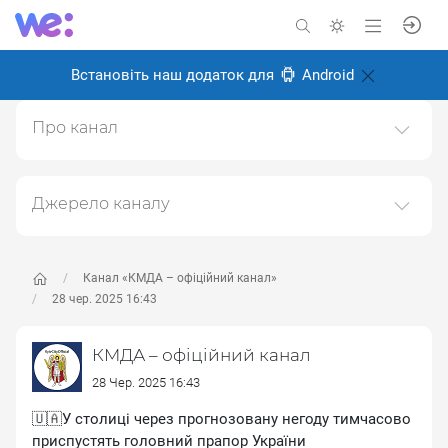
Встановіть наш додаток для
Android
Про канал
Канал Київської міської державної адміністрації
(КМДА)https://kyivcity.gov.ua
Джерело каналу
Створено: 6 листопада 2024
Даний канал ретранслює дані з наступного публічно-
Відповідальні:
доступного джерела:
https://t.me/kyivcityofficial
, з
метою його популяризації та збільшення аудиторії
Канал «КМДА – офіційний канал»
його підписників.
28 чер. 2025 16:43
Переходьте за посиланнями в дописах для
КМДА – офіційний канал
отримання повної інформації про Автора, чи
предмет допису.
28 Чер. 2025 16:43
🇺🇦У столиці через прогнозовану негоду тимчасово
приспустять головний прапор України