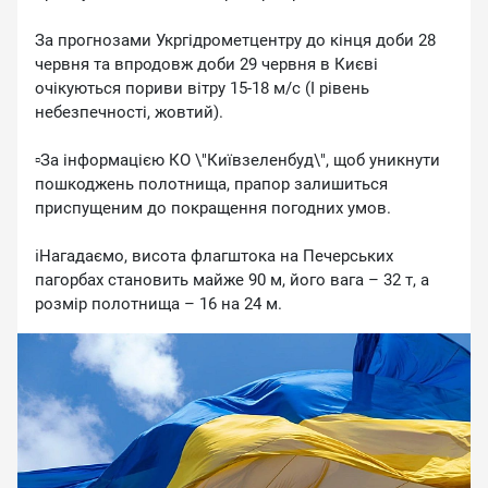
За прогнозами Укргідрометцентру до кінця доби 28
червня та впродовж доби 29 червня в Києві
очікуються пориви вітру 15-18 м/с (I рівень
небезпечності, жовтий).
▫️За інформацією КО \"Київзеленбуд\", щоб уникнути
пошкоджень полотнища, прапор залишиться
приспущеним до покращення погодних умов.
ℹ️Нагадаємо, висота флагштока на Печерських
пагорбах становить майже 90 м, його вага – 32 т, а
розмір полотнища – 16 на 24 м.