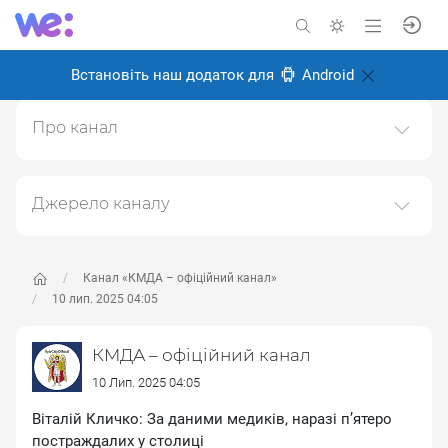
Встановіть наш додаток для
Android
Про канал
Канал Київської міської державної адміністрації
(КМДА)https://kyivcity.gov.ua
Джерело каналу
Створено: 6 листопада 2024
Даний канал ретранслює дані з наступного публічно-
Відповідальні:
доступного джерела:
https://t.me/kyivcityofficial
, з
метою його популяризації та збільшення аудиторії
Канал «КМДА – офіційний канал»
його підписників.
10 лип. 2025 04:05
Переходьте за посиланнями в дописах для
КМДА – офіційний канал
отримання повної інформації про Автора, чи
предмет допису.
10 Лип. 2025 04:05
Віталій Кличко: За даними медиків, наразі пʼятеро
постраждалих у столиці