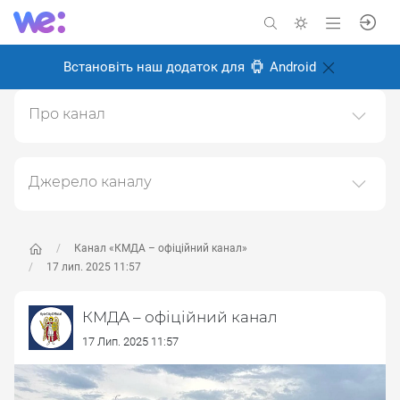
Встановіть наш додаток для
Android
Про канал
Канал Київської міської державної адміністрації
(КМДА)https://kyivcity.gov.ua
Джерело каналу
Створено: 6 листопада 2024
Даний канал ретранслює дані з наступного публічно-
Відповідальні:
доступного джерела:
https://t.me/kyivcityofficial
, з
метою його популяризації та збільшення аудиторії
Канал «КМДА – офіційний канал»
його підписників.
17 лип. 2025 11:57
Переходьте за посиланнями в дописах для
КМДА – офіційний канал
отримання повної інформації про Автора, чи
предмет допису.
17 Лип. 2025 11:57