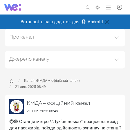
Встановіть наш додаток для
Android
Про канал
Канал Київської міської державної адміністрації
(КМДА)https://kyivcity.gov.ua
Джерело каналу
Створено: 6 листопада 2024
Даний канал ретранслює дані з наступного публічно-
Відповідальні:
доступного джерела:
https://t.me/kyivcityofficial
, з
метою його популяризації та збільшення аудиторії
Канал «КМДА – офіційний канал»
його підписників.
21 лип. 2025 08:49
Переходьте за посиланнями в дописах для
КМДА – офіційний канал
отримання повної інформації про Автора, чи
предмет допису.
21 Лип. 2025 08:49
🚇🟢 Станція метро \"Лукʼянівська\" працює на вихід
для пасажирів, поїзди здійснюють зупинку на станції