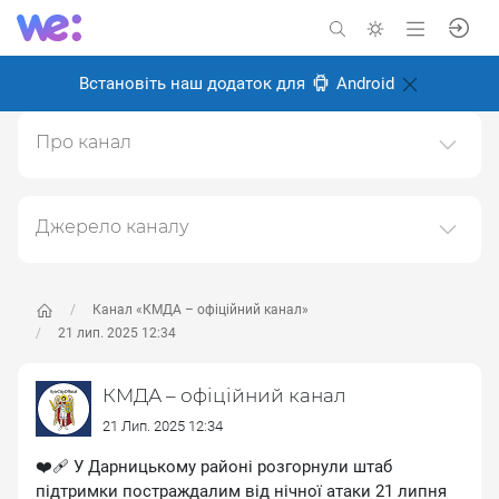
Встановіть наш додаток для
Android
Про канал
Канал Київської міської державної адміністрації
(КМДА)https://kyivcity.gov.ua
Джерело каналу
Створено: 6 листопада 2024
Даний канал ретранслює дані з наступного публічно-
Відповідальні:
доступного джерела:
https://t.me/kyivcityofficial
, з
метою його популяризації та збільшення аудиторії
Канал «КМДА – офіційний канал»
його підписників.
21 лип. 2025 12:34
Переходьте за посиланнями в дописах для
КМДА – офіційний канал
отримання повної інформації про Автора, чи
предмет допису.
21 Лип. 2025 12:34
❤️‍🩹 У Дарницькому районі розгорнули штаб
підтримки постраждалим від нічної атаки 21 липня