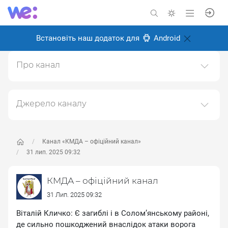
Встановіть наш додаток для
Android
Про канал
Канал Київської міської державної адміністрації
(КМДА)https://kyivcity.gov.ua
Джерело каналу
Створено: 6 листопада 2024
Даний канал ретранслює дані з наступного публічно-
Відповідальні:
доступного джерела:
https://t.me/kyivcityofficial
, з
метою його популяризації та збільшення аудиторії
Канал «КМДА – офіційний канал»
його підписників.
31 лип. 2025 09:32
Переходьте за посиланнями в дописах для
КМДА – офіційний канал
отримання повної інформації про Автора, чи
предмет допису.
31 Лип. 2025 09:32
Віталій Кличко: Є загиблі і в Соломʼянському районі,
де сильно пошкоджений внаслідок атаки ворога