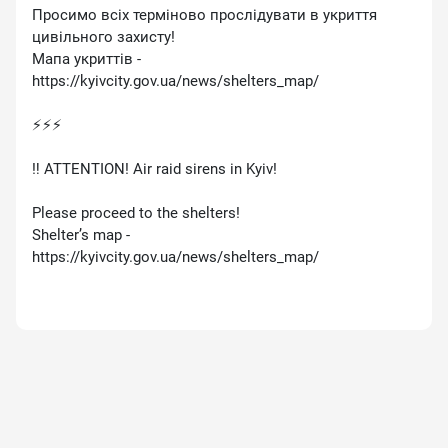
Просимо всіх терміново прослідувати в укриття
цивільного захисту!
Мапа укриттів -
https://kyivcity.gov.ua/news/shelters_map/
⚡️⚡️⚡️
‼️ ATTENTION! Air raid sirens in Kyiv!
Please proceed to the shelters!
Shelter’s map -
https://kyivcity.gov.ua/news/shelters_map/