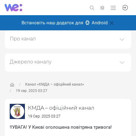
Встановіть наш додаток для
Android
Про канал
Канал Київської міської державної адміністрації
(КМДА)https://kyivcity.gov.ua
Джерело каналу
Створено: 6 листопада 2024
Даний канал ретранслює дані з наступного публічно-
Відповідальні:
доступного джерела:
https://t.me/kyivcityofficial
, з
метою його популяризації та збільшення аудиторії
Канал «КМДА – офіційний канал»
його підписників.
19 сер. 2025 03:27
Переходьте за посиланнями в дописах для
КМДА – офіційний канал
отримання повної інформації про Автора, чи
предмет допису.
19 Сер. 2025 03:27
‼️УВАГА! У Києві оголошена повітряна тривога!