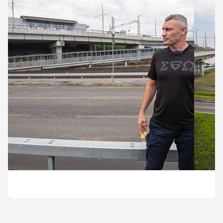
Повністю облаштували транспортно-пересадочний
вузол для пасажирів швидкісного трамвая та міської
електрички.
Наразі на обʼєкті завершують деякі технічні роботи.
Нагадаю, дорожній рух Подільським мостом через
річку Дніпро зі з’їздом на вул. Петра Вершигори в
напрямку просп. Романа Шухевича відкрили 1 грудня
2024 року. Тоді дозволили рух для легкових авто та
міського пасажирського транспорту загального
користування – дістатися з Троєщини до центру
міста стало набагато швидше.