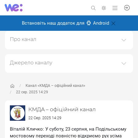
Встановіть наш додаток для
Android
Про канал
Канал Київської міської державної адміністрації
(КМДА)https://kyivcity.gov.ua
Джерело каналу
Створено: 6 листопада 2024
Даний канал ретранслює дані з наступного публічно-
Відповідальні:
доступного джерела:
https://t.me/kyivcityofficial
, з
метою його популяризації та збільшення аудиторії
Канал «КМДА – офіційний канал»
його підписників.
22 сер. 2025 14:29
Переходьте за посиланнями в дописах для
КМДА – офіційний канал
отримання повної інформації про Автора, чи
предмет допису.
22 Сер. 2025 14:29
Віталій Кличко: У суботу, 23 серпня, на Подільському
мостовому переході повністю відкриємо рух усіма