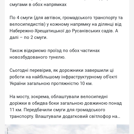
смугами в обох напрямках
По 4 смуги (для автівок, громадського транспорту та
велосипедистів) у кожному напрямку на ділянці від
Набережно-Хрещатицької до Русанівських садів. А
далі – по 2 смуги.
Також відкриємо проїзд по обох частинах
новозбудованого тунелю.
Сьогодні перевірив, як дорожники завершили ці
роботи на найбільшому інфраструктурному об’єкті
України загальною протяжністю 10 км.
На мосту, зокрема, облаштували велосипедні
доріжки в обидва боки загальною довжиною понад
11 км. Передбачили смуги для громадського
транспорту. Влаштували додатковий світлофор на
перетині траси Подільського мостового переходу та
вул. Центральної Садової зі зміною організації руху.