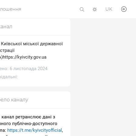
олошення
UK
канал
 Київської міської державної
страції
https://kyivcity.gov.ua
ено: 6 листопада 2024
ідальні:
ело каналу
 канал ретранслює дані з
пного публічно-доступного
ла:
https://t.me/kyivcityofficial
,