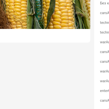
Без к
carsA
techn
techn
warA
carsA
carsA
warA
warA
enter
carsA