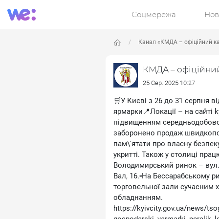
Соцмережа
Нов
Канал «КМДА – офіційний к
КМДА – офіційни
25 Сер. 2025 10:27
🛒У Києві з 26 до 31 серпня в
ярмарки📍Локації – на сайті ky
підвищенням середньодобової
заборонено продаж швидкопсу
пам\'ятати про власну безпеку
укритті. Також у столиці пра
Володимирський ринок – вул. 
Вал, 16.▫️На Бессарабському 
торговельної зали сучасним 
обладнанням.
https://kyivcity.gov.ua/news/ts