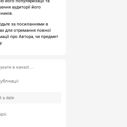
ою його популяризації та
шення аудиторії його
сників.
одьте за посиланнями в
ах для отримання повної
мації про Автора, чи предмет
у.
ублікації:
рії: