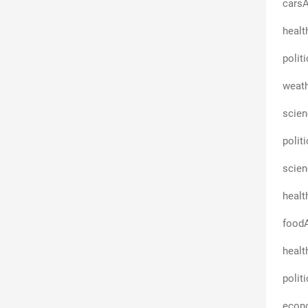
carsA
healt
polit
weath
scie
polit
scie
healt
foodA
healt
polit
econ