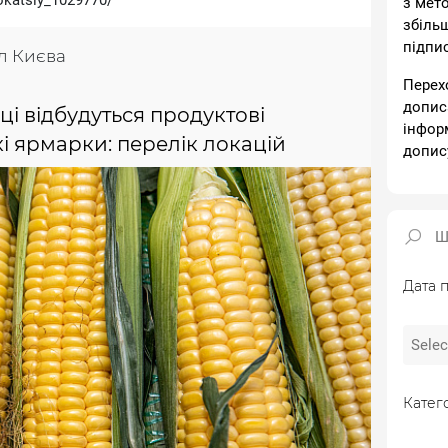
okatsiy_1029770/
з мет
збіль
підпи
л Києва
Перех
допис
ці відбудуться продуктові
інфор
і ярмарки: перелік локацій
допис
Дата п
Катего