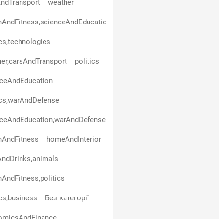
ndTransport
weather
hAndFitness,scienceAndEducation
ics,technologies
er,carsAndTransport
politics
nceAndEducation
ics,warAndDefense
nceAndEducation,warAndDefense
hAndFitness
homeAndInterior
ndDrinks,animals
hAndFitness,politics
ics,business
Без категорії
omicsAndFinance