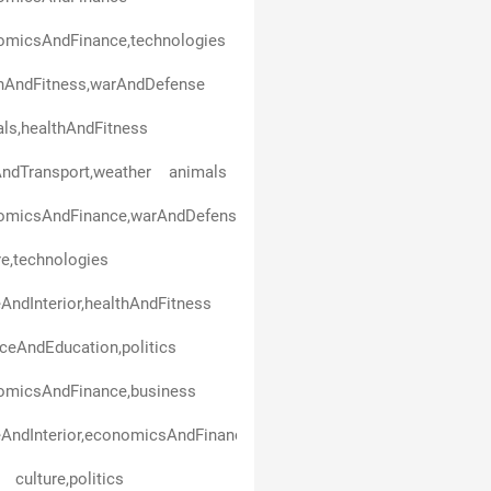
omicsAndFinance,technologies
thAndFitness,warAndDefense
ls,healthAndFitness
ndTransport,weather
animals
omicsAndFinance,warAndDefense
re,technologies
ndInterior,healthAndFitness
ceAndEducation,politics
omicsAndFinance,business
AndInterior,economicsAndFinance
culture,politics