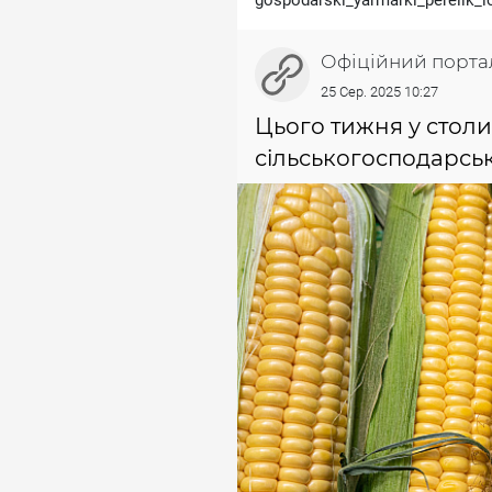
gospodarski_yarmarki_perelik_l
Офіційний порта
25 Сер. 2025 10:27
Цього тижня у столи
сільськогосподарськ