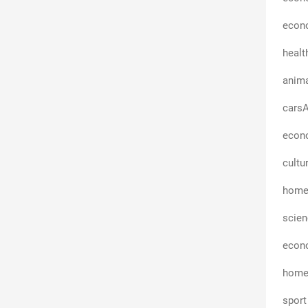
econ
heal
anima
carsA
econ
cultu
homeA
scien
econ
home
sport