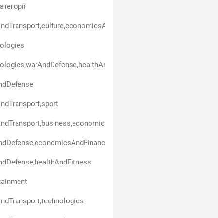
атегорії
ndTransport,culture,economicsAndFinance,technologies,sport
ologies
ologies,warAndDefense,healthAndFitness
ndDefense
ndTransport,sport
ndTransport,business,economicsAndFinance,healthAndFitness
ndDefense,economicsAndFinance
ndDefense,healthAndFitness
tainment
ndTransport,technologies