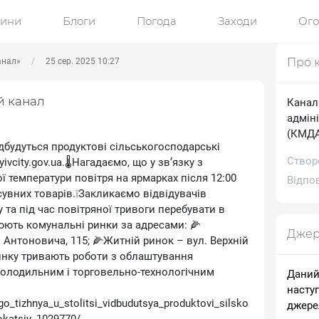
ини
Блоги
Погода
Заходи
Ог
Про 
анал»
25 сер. 2025 10:27
й канал
Канал
адміні
(КМДА)
ідбудуться продуктові сільськогосподарські
Створ
ivcity.gov.ua.🌡Нагадаємо, що у зв’язку з
 температури повітря на ярмарках після 12:00
Відпов
вних товарів.❕Закликаємо відвідувачів
 та під час повітряної тривоги перебувати в
цюють комунальні ринки за адресами: 🌽
Джер
Антоновича, 115; 🌽Житній ринок – вул. Верхній
ринку тривають роботи з облаштування
холодильним і торговельно-технологічним
Даний
насту
ogo_tizhnya_u_stolitsi_vidbudutsya_produktovi_silsko
джере