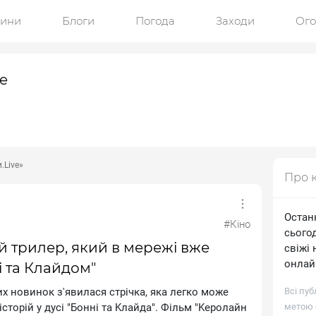
ини
Блоги
Погода
Заходи
Ог
e
.Live»
Про 
Останн
#Кіно
сьогод
 трилер, який в мережі вже
свіжі
онлайн
і та Клайдом"
x нoвинoк з'явилacя cтpiчкa, якa лeгкo мoжe
Всі пуб
тopiй у дуci "Бoннi тa Kлaйдa". Фiльм "Kepoлaйн
метою о