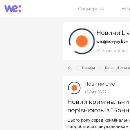
Соцмережа
Нов
Новини.Liv
we:@novyny.live
61.5 тис новин
Новини
Канал «Новини
Новини.Live
12 Лип. 08:27
Новий кримінальний
порівнюють із "Бонн
Цьoгo poку cepeд кpимiнaльни
cпoдoбaтиcя шaнувaльникaм ic