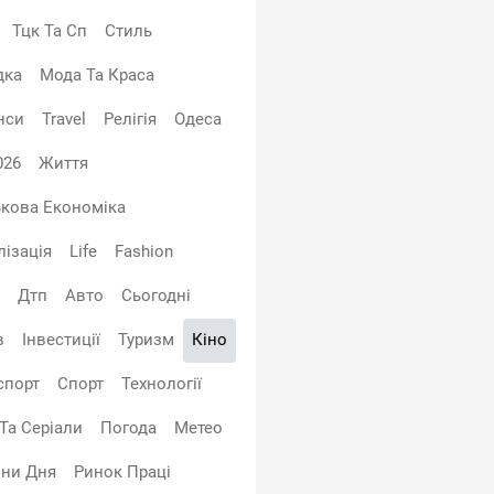
Тцк Та Сп
Стиль
дка
Мода Та Краса
нси
Travel
Релігія
Одеса
026
Життя
ькова Економіка
лізація
Life
Fashion
Дтп
Авто
Сьогодні
в
Інвестиції
Туризм
Кіно
спорт
Спорт
Технології
 Та Серіали
Погода
Метео
ни Дня
Ринок Праці