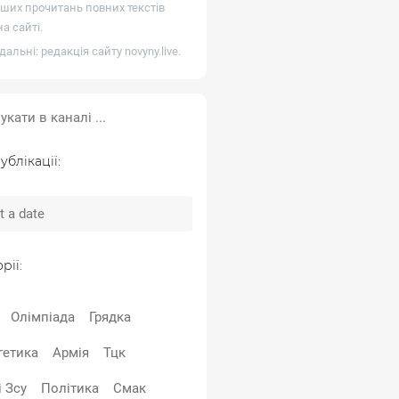
ших прочитань повних текстів
а сайті.
дальні: редакція сайту
novyny.live
.
ублікації:
рії:
Олімпіада
Грядка
гетика
Армія
Тцк
 Зсу
Політика
Смак