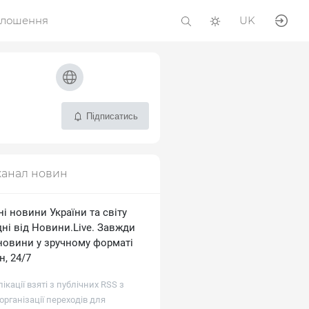
олошення
UK
Підписатись
канал новин
і новини України та світу
ні від Новини.Live. Завжди
 новини у зручному форматі
, 24/7
лікації взяті з публічних RSS з
рганізації переходів для