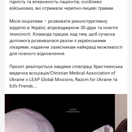
гідність та впевненість пацієнтів, особливо
військових, які отримали черепно-лицеві травми.
Місія ініціативи – розвивати реконструктивну
хірургію в Україні, впроваджуючи 3D-друк та новітні
технології. Команда працює над тим, щоб сучасна
допомога розвивалася разом з українськими
лікарями, надаючи захисникам найкращі можливості
для повного відновлення.
Проєкт реалізується завдяки співпраці Християнська
медична асоціація/Christian Medical Association of
Ukraine з LEAP Global Missions, Razom for Ukraine та
Ed’s Friends.
#VisionForUkraine #РеконструктивнаХірургія
#ДопомогаВійськовим #Відновлення #Україна
#Медицина #роботарепортер