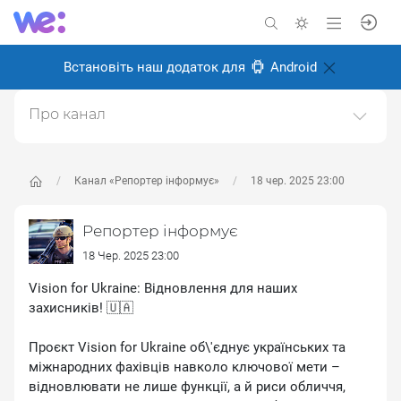
Встановіть наш додаток для
Android
Про канал
Фото репортажі
Створено: 26 серпня 2024
Канал «Репортер інформує»
18 чер. 2025 23:00
Відповідальні:
Олексій Іванченков
Репортер інформує
18 Чер. 2025 23:00
Vision for Ukraine: Відновлення для наших
захисників! 🇺🇦
Проєкт Vision for Ukraine об\'єднує українських та
міжнародних фахівців навколо ключової мети –
відновлювати не лише функції, а й риси обличчя,