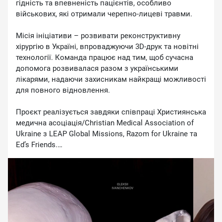
гідність та впевненість пацієнтів, особливо
військових, які отримали черепно-лицеві травми.
Місія ініціативи – розвивати реконструктивну
хірургію в Україні, впроваджуючи 3D-друк та новітні
технології. Команда працює над тим, щоб сучасна
допомога розвивалася разом з українськими
лікарями, надаючи захисникам найкращі можливості
для повного відновлення.
Проєкт реалізується завдяки співпраці Християнська
медична асоціація/Christian Medical Association of
Ukraine з LEAP Global Missions, Razom for Ukraine та
Ed’s Friends.
#VisionForUkraine #РеконструктивнаХірургія
#ДопомогаВійськовим #Відновлення #Україна
#Медицина #роботарепортер