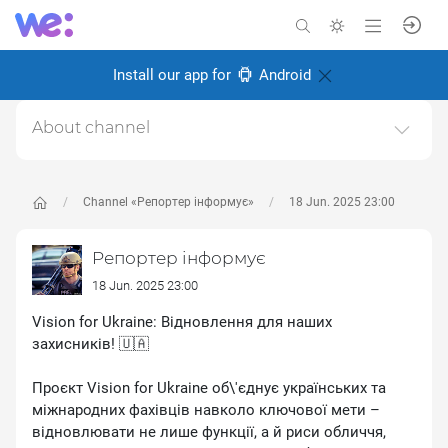
Install our app for
Android
About channel
Фото репортажі
Created: 26 August 2024
Channel «Репортер інформує»
18 Jun. 2025 23:00
Responsible:
Олексій Іванченков
Репортер інформує
18 Jun. 2025 23:00
Vision for Ukraine: Відновлення для наших
захисників! 🇺🇦
Проєкт Vision for Ukraine об\'єднує українських та
міжнародних фахівців навколо ключової мети –
відновлювати не лише функції, а й риси обличчя,