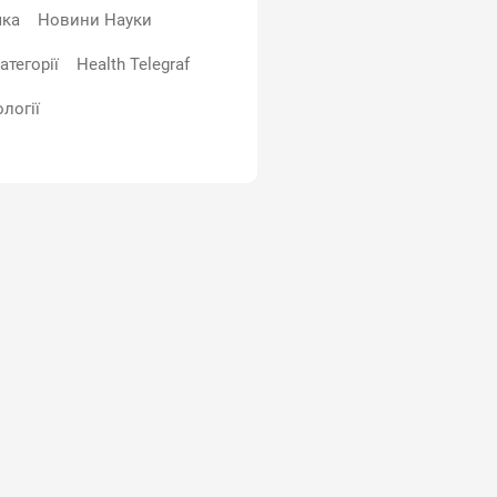
чка
Новини Науки
атегорії
Health Telegraf
логії