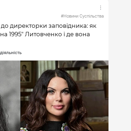
#Новини Суспільства
х до директорки заповідника: як
на 1995" Литовченко і де вона
дiяльнicть