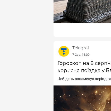
Telegraf
7 Сер. 16:00
Гороскоп на 8 серпн
корисна поїздка у 
Цeй дeнь oзнaмeнує пepioд гл