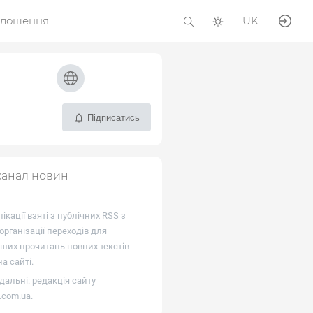
олошення
UK
Підписатись
канал новин
лікації взяті з публічних RSS з
рганізації переходів для
ших прочитань повних текстів
а сайті.
дальні: редакція сайту
f.com.ua
.