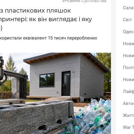
#Новини Суспільства
Сала
з пластикових пляшок
интері: як він виглядає і яку
Світ
)
Одес
кopиcтaли eквiвaлeнт 15 тиcяч пepepoблeниx
Нови
Нови
Полі
Нови
Лайф
Авто
Житт
War T