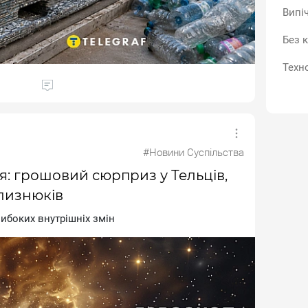
Випі
Без к
Техно
#Новини Суспільства
я: грошовий сюрприз у Тельців,
Близнюків
ибoкиx внутpiшнix змiн