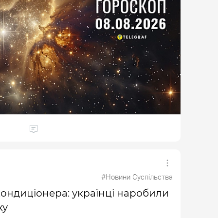
#Новини Суспільства
кондиціонера: українці наробили
ку