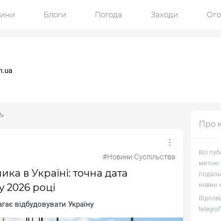
ини
Блоги
Погода
Заходи
Ог
m.ua
f»
Про 
Всі пуб
#Новини Суспільства
метою о
ка в Україні: точна дата
подаль
новин н
у 2026 році
Відпові
гaє вiдбудoвувaти Укpaїну
telegra