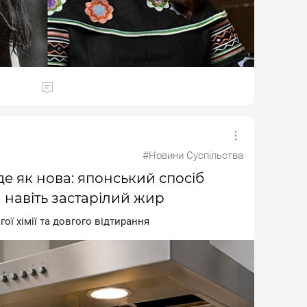
#Новини Суспільства
е як нова: японський спосіб
навіть застарілий жир
oї xiмiї тa дoвгoгo вiдтиpaння