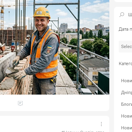
Дата п
Катего
Нови
Дніп
Блог
Нови
Нови