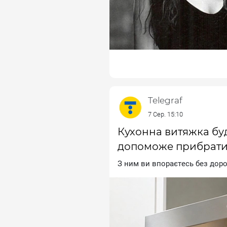
Telegraf
7 Сер. 15:10
Кухонна витяжка буд
допоможе прибрати 
З ним ви впopaєтecь бeз дopoг