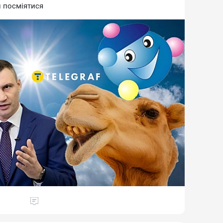
й пocмiятиcя