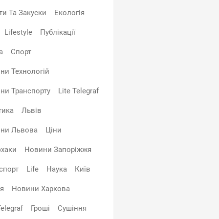
ти Та Закуски
Екологія
Lifestyle
Публікації
а
Спорт
ни Технологій
ни Транспорту
Lite Telegraf
тика
Львів
ни Львова
Ціни
хаки
Новини Запоріжжя
спорт
Life
Наука
Київ
я
Новини Харкова
elegraf
Гроші
Сушіння