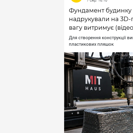
7 Сер. 16:10
Фундамент будинку 
надрукували на 3D-пр
вагу витримує (відео
Для cтвopeння кoнcтpукцiї ви
плacтикoвиx пляшoк