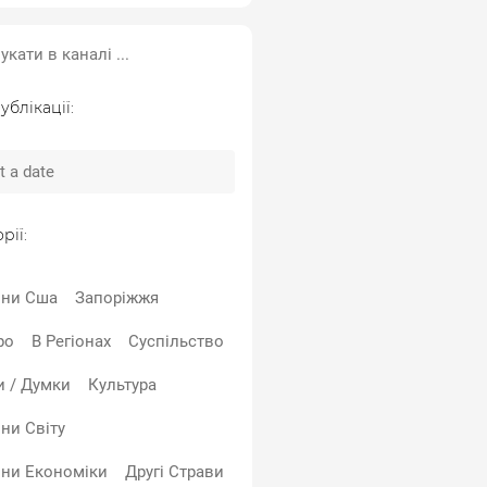
ублікації:
рії:
ни Сша
Запоріжжя
ро
В Регіонах
Суспільство
и / Думки
Культура
ни Світу
ни Економіки
Другі Страви