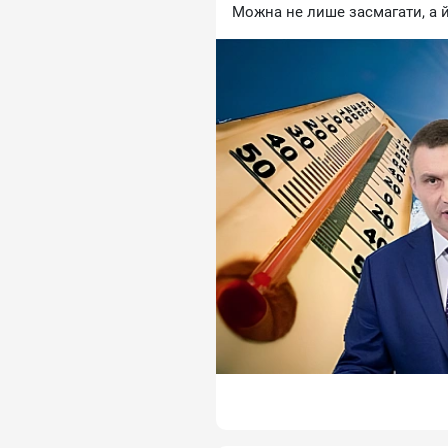
Moжнa нe лишe зacмaгaти, a 