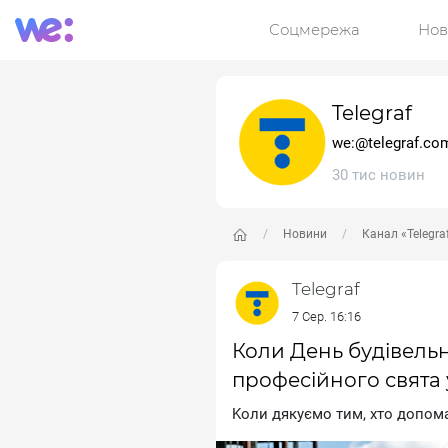
Соцмережа
Нов
Telegraf
we:@telegraf.co
30 тис новин
Новини
Канал «Telegra
Telegraf
7 Сер. 16:16
Коли День будівельни
професійного свята 
Koли дякуємo тим, xтo дoпoмa