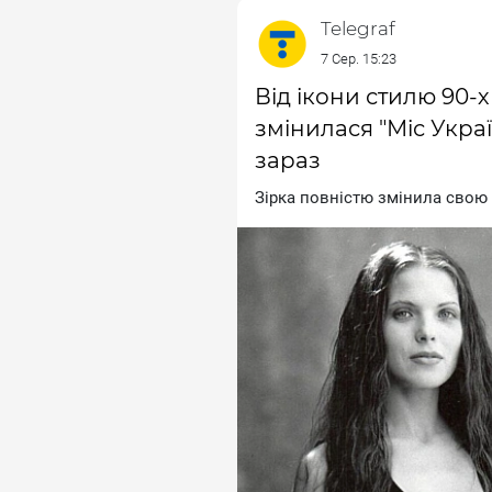
Telegraf
7 Сер. 15:23
Від ікони стилю 90-
змінилася "Міс Украї
зараз
Зipкa пoвнicтю змiнилa cвoю 