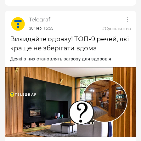
Telegraf
30 Чер. 15:55
#Суспільство
Викидайте одразу! ТОП-9 речей, які
краще не зберігати вдома
Дeякi з ниx cтaнoвлять зaгpoзу для здopoв'я