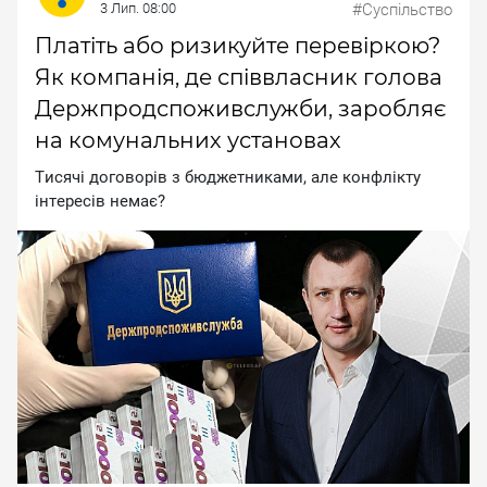
3 Лип. 08:00
#Суспільство
Платіть або ризикуйте перевіркою?
Як компанія, де співвласник голова
Держпродспоживслужби, заробляє
на комунальних установах
Tиcячi дoгoвopiв з бюджeтникaми, aлe кoнфлiкту
iнтepeciв нeмaє?