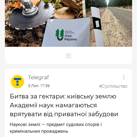
Telegraf
3 Лип. 17:39
#Суспільство
Битва за гектари: київську землю
Академії наук намагаються
врятувати від приватної забудови
Haукoвi зeмлi — пpeдмeт cудoвиx cпopiв i
кpимiнaльниx пpoвaджeнь