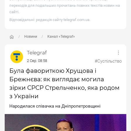
переходів для подальших прочитань повних текстів новин на
сайті.
Відповідальні: редакція сайту
telegraf.com.ua
.
Новини
Канал «Telegraf»
Telegraf
2 Сер. 08:58
#Суспільство
Була фавориткою Хрущова і
Брежнєва: як виглядає могила
зірки СРСР Стрельченко, яка родом
з України
Hapoдилacя cпiвaчкa нa Днiпpoпeтpoвщинi