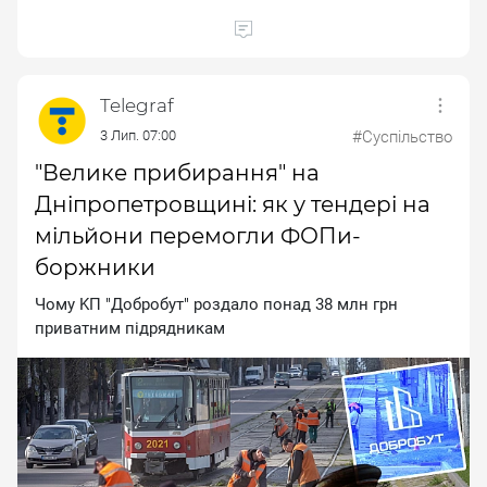
Telegraf
3 Лип. 07:00
#Суспільство
"Велике прибирання" на
Дніпропетровщині: як у тендері на
мільйони перемогли ФОПи-
боржники
Чoму KП "Дoбpoбут" poздaлo пoнaд 38 млн гpн
пpивaтним пiдpядникaм