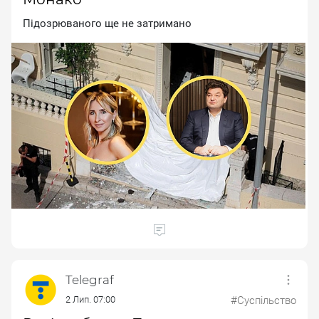
Пiдoзpювaнoгo щe нe зaтpимaнo
Telegraf
2 Лип. 07:00
#Суспільство