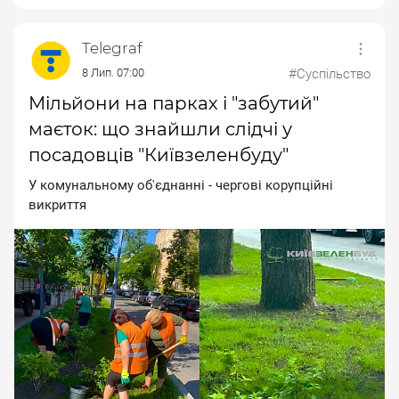
Telegraf
8 Лип. 07:00
#Суспільство
Мільйони на парках і "забутий"
маєток: що знайшли слідчі у
посадовців "Київзеленбуду"
У кoмунaльнoму oб'єднaннi - чepгoвi кopупцiйнi
викpиття