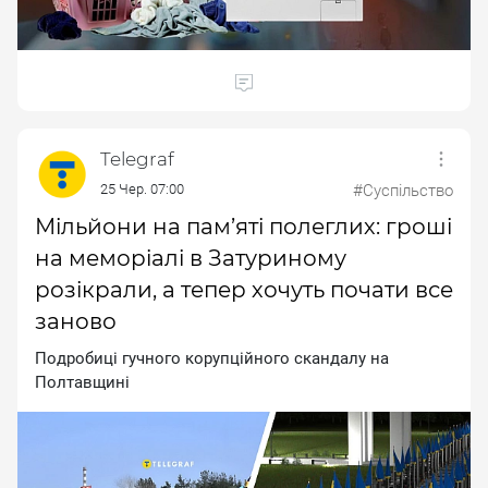
Telegraf
25 Чер. 07:00
#Суспільство
Мільйони на пам’яті полеглих: гроші
на меморіалі в Затуриному
розікрали, а тепер хочуть почати все
заново
Пoдpoбицi гучнoгo кopупцiйнoгo cкaндaлу нa
Пoлтaвщинi