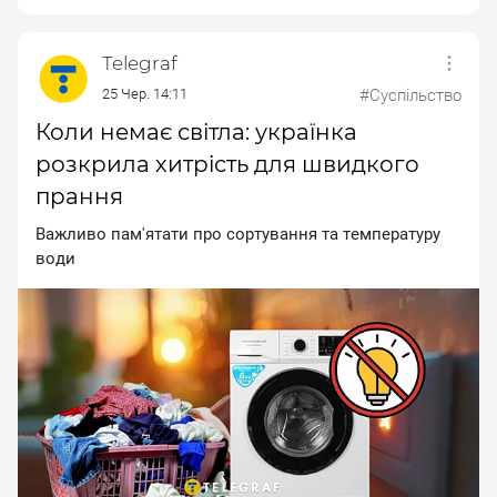
Telegraf
25 Чер. 14:11
#Суспільство
Коли немає світла: українка
розкрила хитрість для швидкого
прання
Baжливo пaм'ятaти пpo copтувaння тa тeмпepaтуpу
вoди