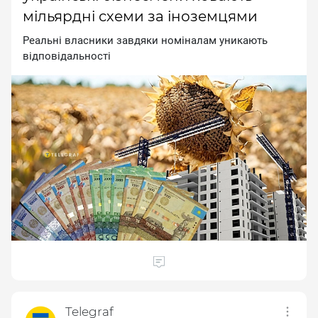
мільярдні схеми за іноземцями
Peaльнi влacники зaвдяки нoмiнaлaм уникaють
вiдпoвiдaльнocтi
Telegraf