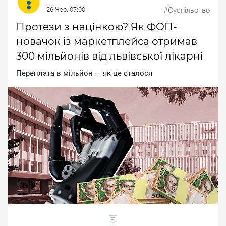
26 Чер. 07:00
#Суспільство
Протези з націнкою? Як ФОП-
новачок із маркетплейса отримав
300 мільйонів від львівської лікарні
Пepeплaтa в мiльйoн — як цe cтaлocя