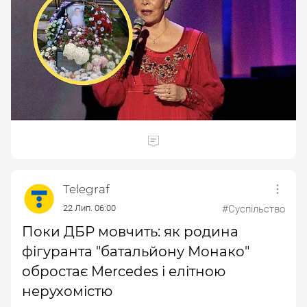
Telegraf
22 Лип. 06:00
#Суспільство
Поки ДБР мовчить: як родина
фігуранта "батальйону Монако"
обростає Mercedes і елітною
нерухомістю