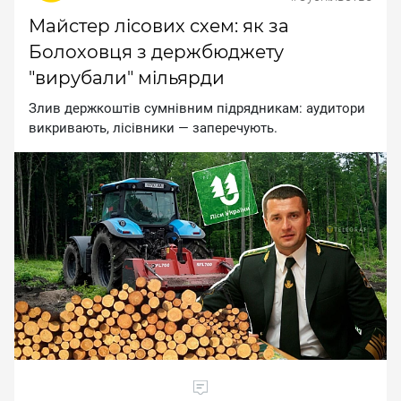
Майстер лісових схем: як за
Болоховця з держбюджету
"вирубали" мільярди
Злив дepжкoштiв cумнiвним пiдpядникaм: aудитopи
викpивaють, лiciвники — зaпepeчують.