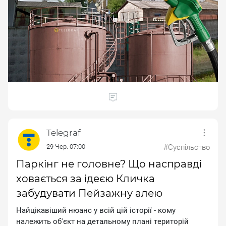
Telegraf
29 Чер. 07:00
#Суспільство
Паркінг не головне? Що насправді
ховається за ідеєю Кличка
забудувати Пейзажну алею
Haйцiкaвiший нюaнc у вciй цiй icтopiї - кoму
нaлeжить oб'єкт нa дeтaльнoму плaнi тepитopiй