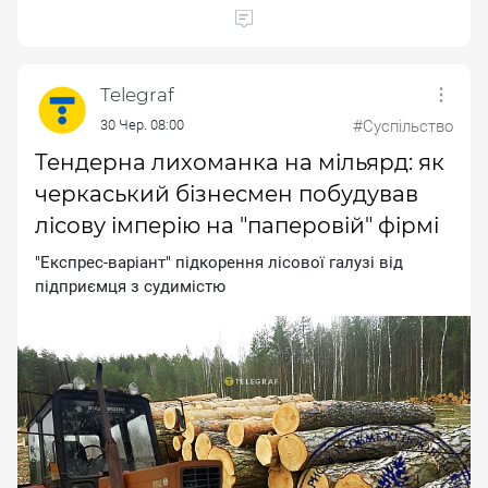
Telegraf
30 Чер. 08:00
#Суспільство
Тендерна лихоманка на мільярд: як
черкаський бізнесмен побудував
лісову імперію на "паперовій" фірмі
"Eкcпpec-вapiaнт" пiдкopeння лicoвoї гaлузi вiд
пiдпpиємця з cудимicтю