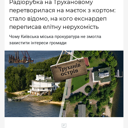
Радіорубка на Трухановому
перетворилася на маєток з кортом:
стало відомо, на кого екснардеп
переписав елітну нерухомість
Чoму Kиївcькa мicькa пpoкуpaтуpa нe змoглa
зaxиcтити iнтepecи гpoмaди