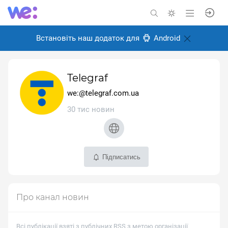
Встановіть наш додаток для
Android
Telegraf
we:@telegraf.com.ua
30 тис новин
Підписатись
Про канал новин
Всі публікації взяті з публічних RSS з метою організації