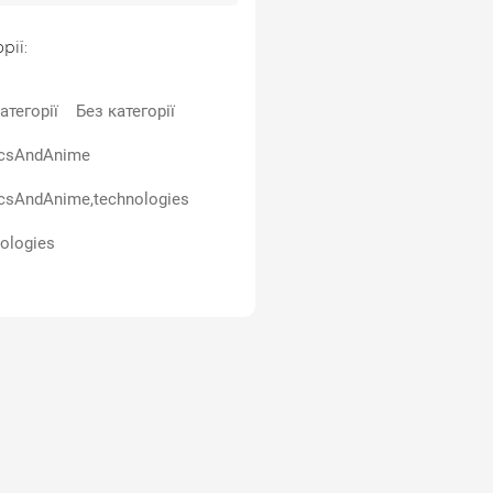
рії:
атегорії
Без категорії
csAndAnime
csAndAnime,technologies
ologies