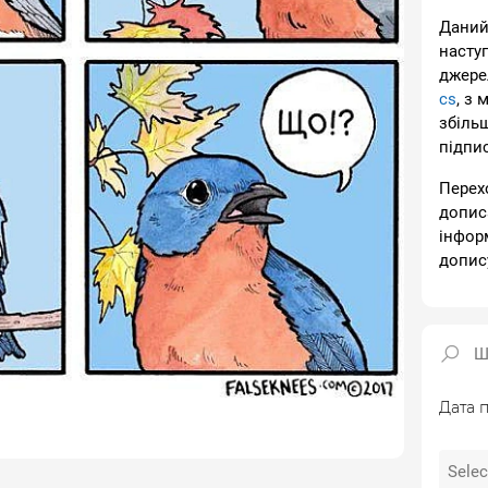
Даний
насту
джере
cs
, з 
збіль
підпи
Перех
допис
інфор
допис
Дата п