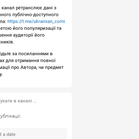
 канал ретранслює дані з
пного публічно-доступного
ла:
https://t.me/ukrainian_comi
метою його популяризації та
шення аудиторії його
сників.
одьте за посиланнями в
ах для отримання повної
мації про Автора, чи предмет
у.
ублікації: