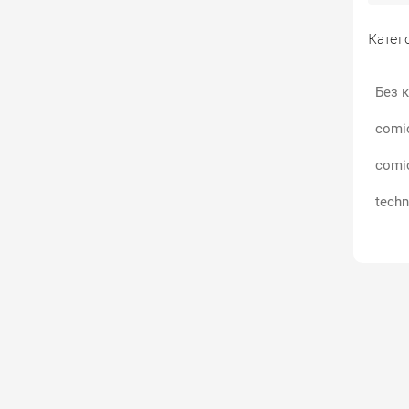
Катего
Без к
comi
comi
techn