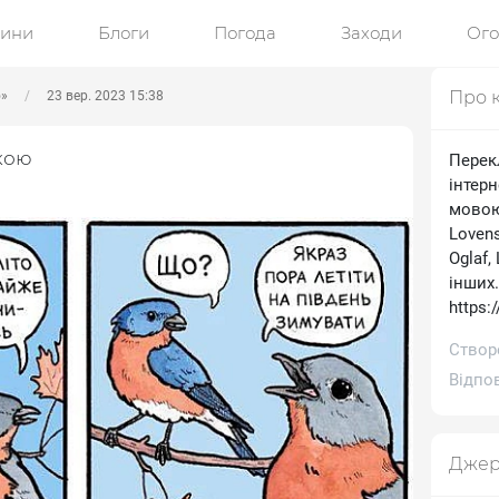
ини
Блоги
Погода
Заходи
Ог
Про 
ю»
23 вер. 2023 15:38
кою
Перек
інтерн
мовою.
Lovens
Oglaf,
інших
https:
Створе
Відпов
Джер