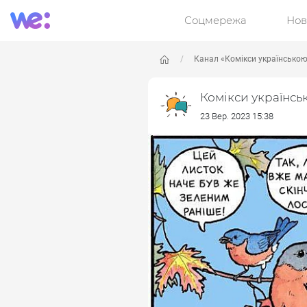
Соцмережа
Нов
Канал «Комікси українсько
Комікси українсь
23 Вер. 2023 15:38