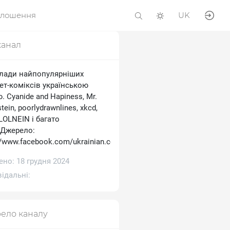
олошення
UK
канал
лади найпопулярніших
ет-коміксів українською
 Cyanide and Hapiness, Mr.
tein, poorlydrawnlines, xkcd,
 LOLNEIN і багато
.Джерело:
//www.facebook.com/ukrainian.comics
но: 18 грудня 2024
ідальні:
ело каналу