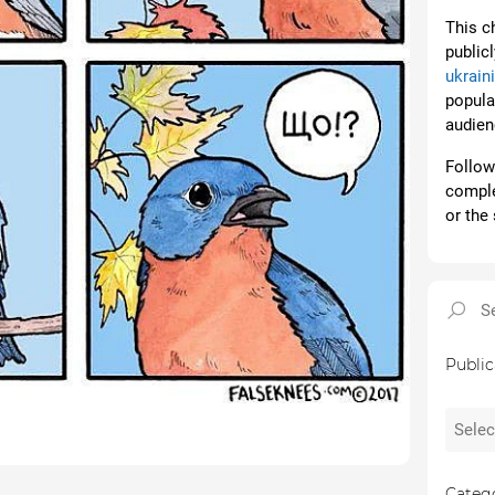
This c
public
ukrain
popular
audien
Follow 
comple
or the 
Public
Catego