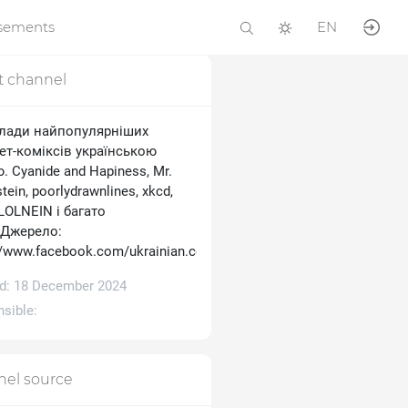
isements
EN
t channel
лади найпопулярніших
ет-коміксів українською
 Cyanide and Hapiness, Mr.
tein, poorlydrawnlines, xkcd,
 LOLNEIN і багато
.Джерело:
//www.facebook.com/ukrainian.comics
d: 18 December 2024
sible:
el source