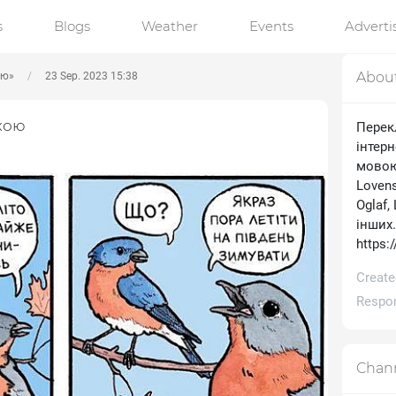
s
Blogs
Weather
Events
Advert
Abou
ою»
23 Sep. 2023 15:38
кою
Перек
інтерн
мовою.
Lovens
Oglaf,
інших
https:
Create
Respon
Chann