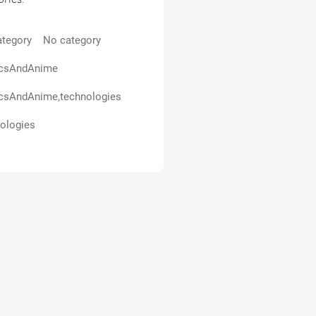
tegory
No category
csAndAnime
csAndAnime,technologies
ologies