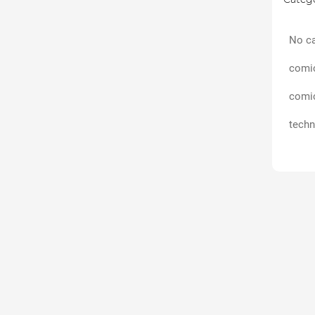
No ca
comi
comi
techn