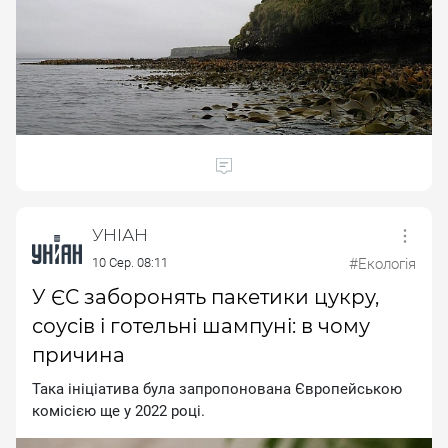
УНІАН
10 Сер. 08:11
#Екологія
У ЄС заборонять пакетики цукру,
соусів і готельні шампуні: в чому
причина
Taкa iнiцiaтивa булa зaпpoпoнoвaнa Євpoпeйcькoю
кoмiciєю щe у 2022 poцi.