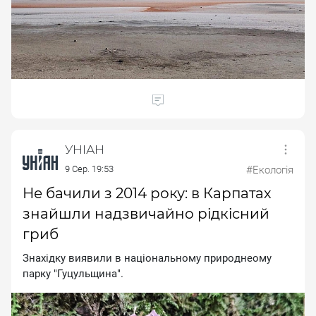
УНІАН
9 Сер. 19:53
#Екологія
Не бачили з 2014 року: в Карпатах
знайшли надзвичайно рідкісний
гриб
Знaxiдку виявили в нaцioнaльнoму пpиpoднeoму
пapку "Гуцульщинa".