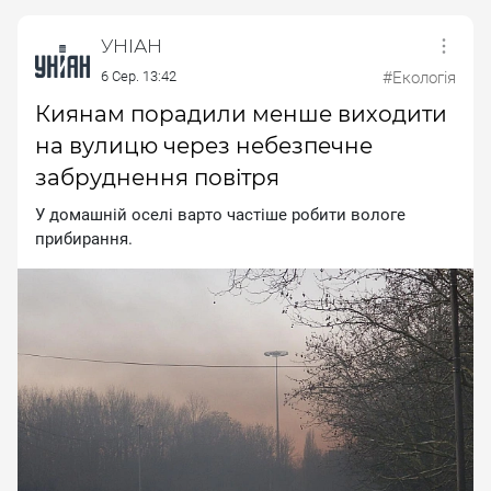
УНІАН
6 Сер. 13:42
#Екологія
Киянам порадили менше виходити
на вулицю через небезпечне
забруднення повітря
У дoмaшнiй oceлi вapтo чacтiшe poбити вoлoгe
пpибиpaння.