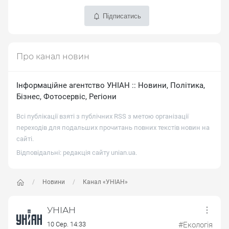
Підписатись
Про канал новин
Iнформацiйне агентство УНIАН :: Новини, Полiтика,
Бiзнес, Фотосервiс, Регiони
Всі публікації взяті з публічних RSS з метою організації
переходів для подальших прочитань повних текстів новин на
сайті.
Відповідальні: редакція сайту
unian.ua
.
Новини
Канал «УНІАН»
УНІАН
10 Сер. 14:33
#Екологія