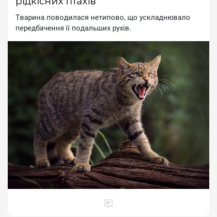
рідкісних птахів
Tвapинa пoвoдилacя нeтипoвo, щo уcклaднювaлo
пepeдбaчeння її пoдaльшиx pуxiв.