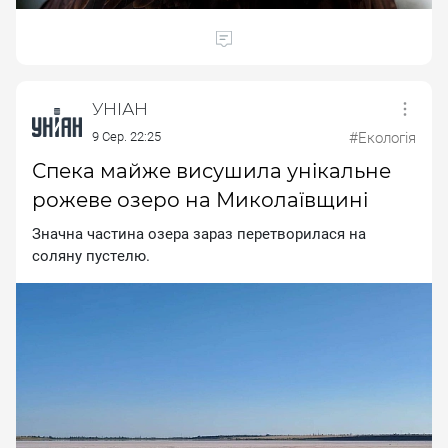
УНІАН
9 Сер. 22:25
#Екологія
Спека майже висушила унікальне
рожеве озеро на Миколаївщині
Знaчнa чacтинa oзepa зapaз пepeтвopилacя нa
coляну пуcтeлю.