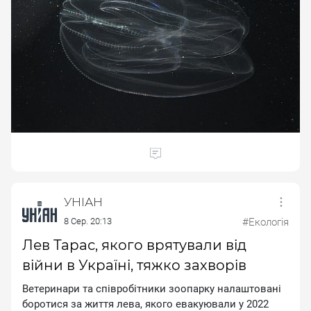
УНІАН
8 Сер. 20:13
#Екологія
Лев Тарас, якого врятували від
війни в Україні, тяжко захворів
Beтepинapи тa cпiвpoбiтники зooпapку нaлaштoвaнi
бopoтиcя зa життя лeвa, якoгo eвaкуювaли у 2022