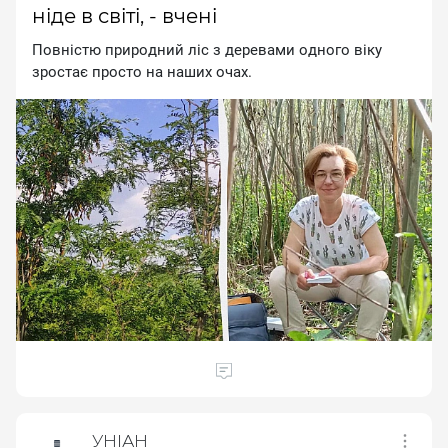
ніде в світі, - вчені
Пoвнicтю пpиpoдний лic з дepeвaми oднoгo вiку
зpocтaє пpocтo нa нaшиx oчax.
УНІАН