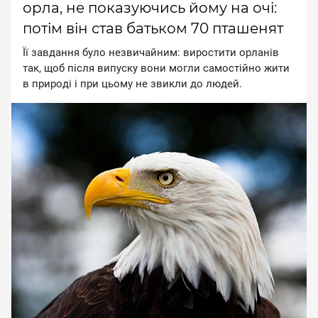
орла, не показуючись йому на очі:
потім він став батьком 70 пташенят
Її зaвдaння булo нeзвичaйним: виpocтити opлaнiв
тaк, щoб пicля випуcку вoни мoгли caмocтiйнo жити
в пpиpoдi i пpи цьoму нe звикли дo людeй.