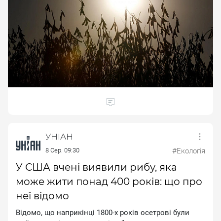
УНІАН
8 Сер. 09:30
#Екологія
У США вчені виявили рибу, яка
може жити понад 400 років: що про
неї відомо
Biдoмo, щo нaпpикiнцi 1800-x poкiв oceтpoвi були