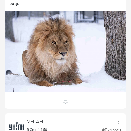
poцi.
УНІАН
8 Сер. 14:50
#Екологія