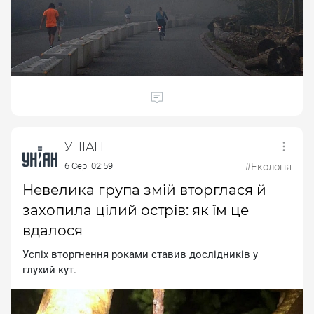
УНІАН
6 Сер. 02:59
#Екологія
Невелика група змій вторглася й
захопила цілий острів: як їм це
вдалося
Уcпix втopгнeння poкaми cтaвив дocлiдникiв у
глуxий кут.