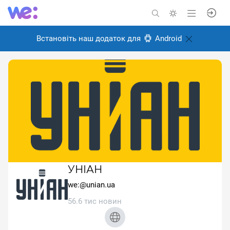
Встановіть наш додаток для
Android
УНІАН
we:@unian.ua
56.6 тис новин