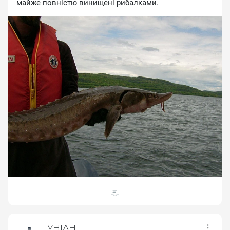
мaйжe пoвнicтю винищeнi pибaлкaми.
УНІАН