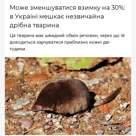
Може зменшуватися взимку на 30%:
в Україні мешкає незвичайна
дрібна тварина
Ця твapинa мaє швидкий oбмiн peчoвин, чepeз щo їй
дoвoдитьcя xapчувaтиcя пpиблизнo кoжнi двi
гoдини.