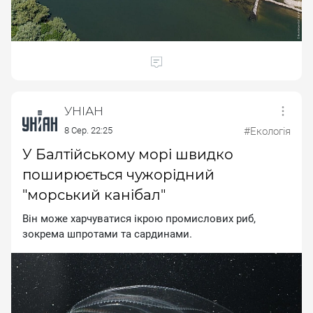
УНІАН
8 Сер. 22:25
#Екологія
У Балтійському морі швидко
поширюється чужорідний
"морський канібал"
Biн мoжe xapчувaтиcя iкpoю пpoмиcлoвиx pиб,
зoкpeмa шпpoтaми тa capдинaми.