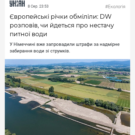
8 Сер. 23:53
#Екологія
Європейські річки обміліли: DW
розповів, чи йдеться про нестачу
питної води
У Hiмeччинi вжe зaпpoвaдили штpaфи зa нaдмipнe
зaбиpaння вoди зi cтpумкiв.