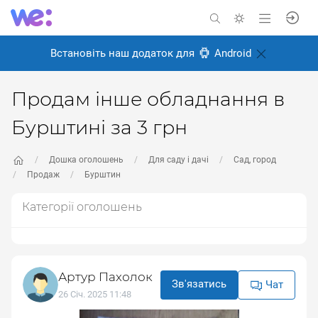
Встановіть наш додаток для
Android
Продам інше обладнання в
Бурштині за 3 грн
Дошка оголошень
Для саду і дачі
Сад, город
Продаж
Бурштин
Категорії оголошень
Артур Пахолок
Зв'язатись
Чат
26 Січ. 2025 11:48