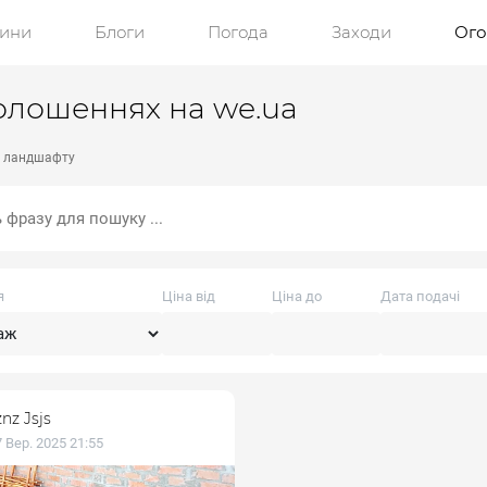
ини
Блоги
Погода
Заходи
Ог
олошеннях на we.ua
и ландшафту
я
Ціна від
Ціна до
Дата подачі
znz Jsjs
 Вер. 2025 21:55