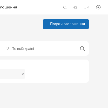
олошення
UK
+ Подати оголошення
По всій країні