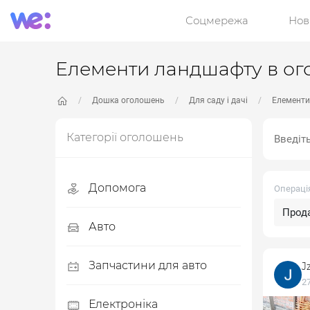
Соцмережа
Нов
Елементи ландшафту в ог
Дошка оголошень
Для саду і дачі
Елемент
Категорії оголошень
Допомога
Операці
Допомога ЗСУ
Авто
Дитячі товари
Легкові автомобілі
Запчастини для авто
J
27
Одяг, взуття
Вантажні автомобілі
Автозапчастини
Електроніка