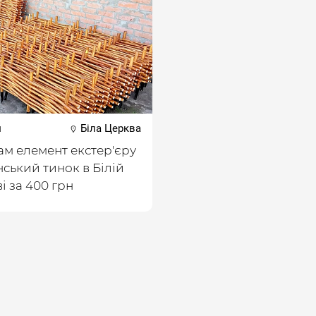
н
Біла Церква
м елемент екстер'єру
нський тинок в Білій
і за 400 грн