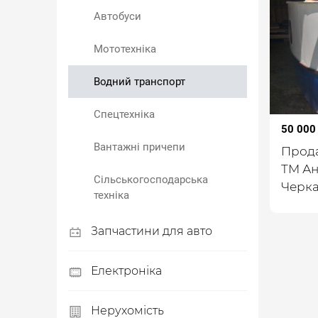
Житло
Автобуси
Для тварин
Мототехніка
Водний транспорт
Спецтехніка
50 000
Вантажні причепи
Прода
ТМ Ан
Сільськогосподарська
Черка
техніка
Запчастини для авто
Автозапчастини
Електроніка
Автомобільні аксесуари
Смартфони
Нерухомість