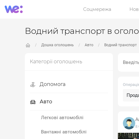
Соцмережа
Нов
Водний транспорт в огол
Дошка оголошень
Авто
Водний транспорт
Категорії оголошень
Допомога
Операці
Допомога ЗСУ
Авто
Дитячі товари
Легкові автомобілі
А
8 
Одяг, взуття
Вантажні автомобілі