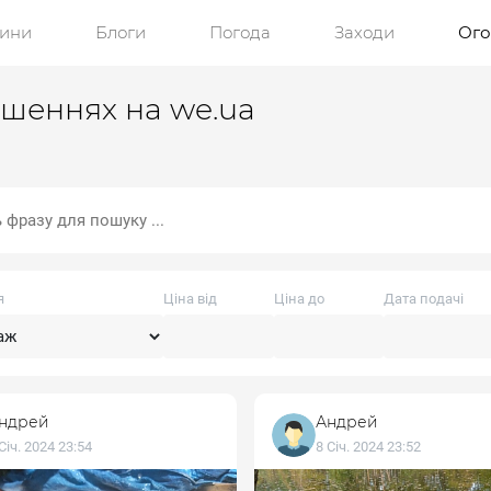
ини
Блоги
Погода
Заходи
Ог
ошеннях на we.ua
я
Ціна від
Ціна до
Дата подачі
ндрей
Андрей
Січ. 2024 23:54
8 Січ. 2024 23:52