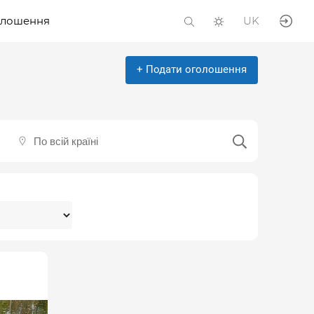
олошення
UK
+ Подати оголошення
По всій країні