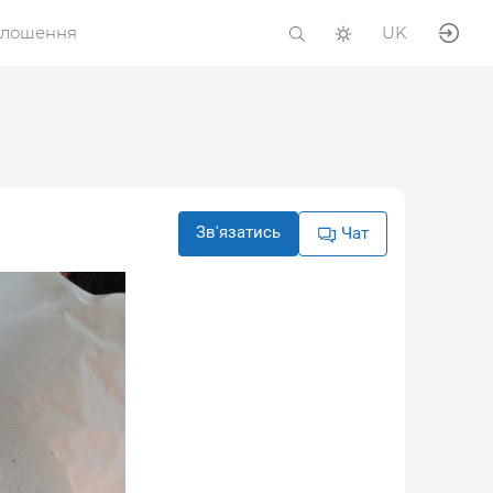
олошення
UK
Зв'язатись
Чат