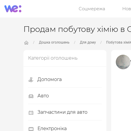
Соцмережа
Нов
Продам побутову хімію в О
Дошка оголошень
Для дому
Побутова хімі
Категорії оголошень
Допомога
Допомога ЗСУ
Авто
Дитячі товари
Легкові автомобілі
Запчастини для авто
Одяг, взуття
Вантажні автомобілі
Автозапчастини
Електроніка