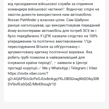
від проходження військової служби за сприяння
командира військової частини\". Водночас слідчі не
змогли довести використання ним автомобілю
Nissan Pathfinder у власних цілях. Сам Шабунін
раніше наголошував, що використовував переданий
йому волонтерами автомобіль для потреб ЗСУ, як і
було передбачено.У ЦПК назвали слідство на 100%
упередженим та політично вмотивованим: \"Це
переслідування Віталія за обґрунтовану і
аргументовану критику політичної верхівки. Яка
робить грубі помилки в найважливіший для
існування країни період\", – заявили в Центрі
протидії корупції.✅ Ми у WhatsApp | Telegram | Viber
https://invite.viber.com/?
g2=AQAPSUc0cPeOJUs8mkgqYKiJ3B5GnagWd2O6q30R
DVlbvfEaSQdZ/Mb43hzugV1D