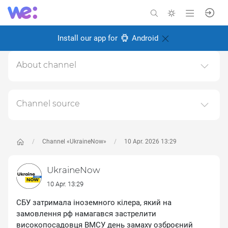
Install our app for
Android
About channel
Канал головних новин про Україну, війну та українців
Created: 24 August 2024
Channel source
Responsible:
This channel relays data from the next publicly available
source:
https://t.me/UkraineNow
, for the purpose of
popularizing it and increasing the audience of its
Channel «UkraineNow»
10 Apr. 2026 13:29
subscribers.
UkraineNow
Follow the links in the posts to get complete information
about the Author or the subject of the post.
10 Apr. 13:29
СБУ затримала іноземного кілера, який на
замовлення рф намагався застрелити
високопосадовця ВМСУ день замаху озброєний