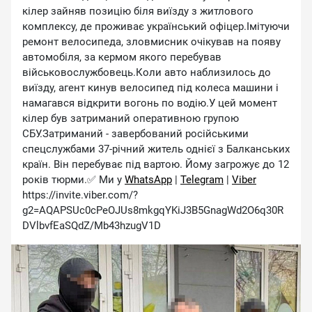
кілер зайняв позицію біля виїзду з житлового
комплексу, де проживає український офіцер.Імітуючи
ремонт велосипеда, зловмисник очікував на появу
автомобіля, за кермом якого перебував
військовослужбовець.Коли авто наблизилось до
виїзду, агент кинув велосипед під колеса машини і
намагався відкрити вогонь по водію.У цей момент
кілер був затриманий оперативною групою
СБУ.Затриманий - завербований російськими
спецслужбами 37-річний житель однієї з Балканських
країн. Він перебуває під вартою. Йому загрожує до 12
років тюрми.✅ Ми у
WhatsApp
|
Telegram
|
Viber
https://invite.viber.com/?
g2=AQAPSUc0cPeOJUs8mkgqYKiJ3B5GnagWd2O6q30R
DVlbvfEaSQdZ/Mb43hzugV1D