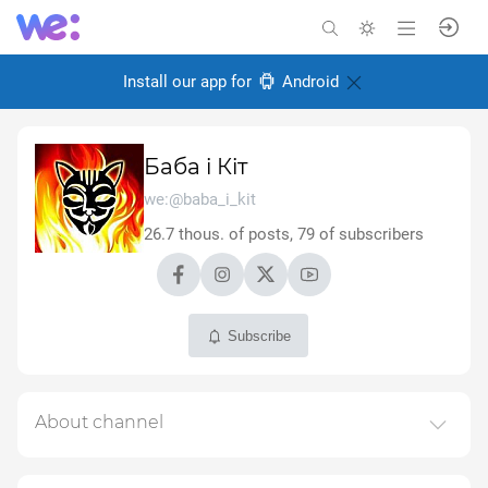
Install our app for
Android
Баба і Кіт
we:@baba_i_kit
26.7 thous. of posts, 79 of subscribers
Subscribe
About channel
Цікаві дописи з мережі