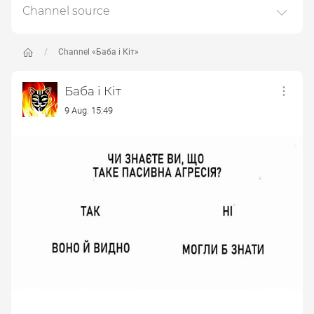
Created: 18 December 2024
Channel source
Responsible:
This channel relays data from the next publicly available
source:
https://t.me/baba_i_kit
, for the purpose of
Channel «Баба і Кіт»
popularizing it and increasing the audience of its
subscribers.
Баба і Кіт
Follow the links in the posts to get complete information
9 Aug. 15:49
about the Author or the subject of the post.