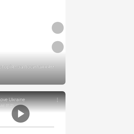
історія - за посиланням
/www.facebook.com/reel/9
90071488
Love Ukraine
Jul. 01:21