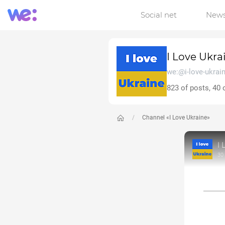
Social net
New
I Love Ukra
we:@i-love-ukrai
823 of posts, 40 
Channel «I Love Ukraine»
I 
30 