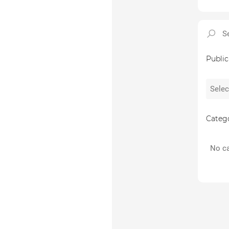
Public
Catego
No ca