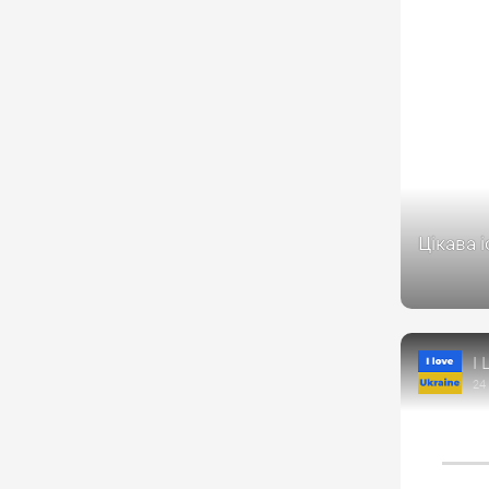
Цікава 
https:/
232854
I 
24 