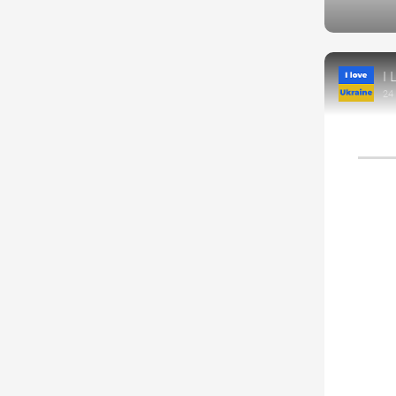
https:/
927352
I 
24 