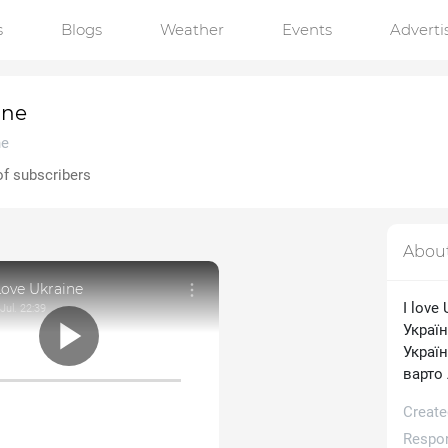
s
Blogs
Weather
Events
Advert
ine
ne
of subscribers
Abou
Love Ukraine
I love
Jul. 22:39
Україн
Україн
варто 
Create
Respon