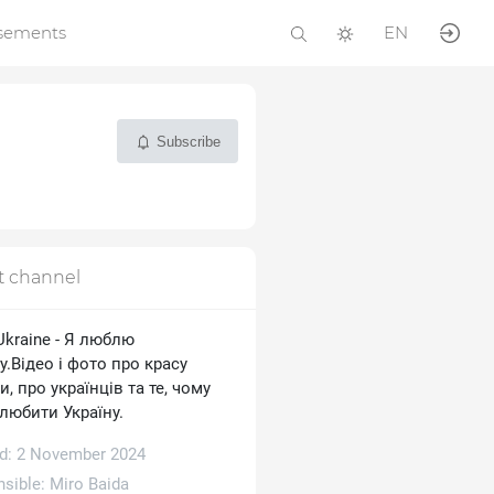
isements
EN
Subscribe
t channel
 Ukraine - Я люблю
у.Відео і фото про красу
и, про українців та те, чому
любити Україну.
d: 2 November 2024
sible:
Miro Baida