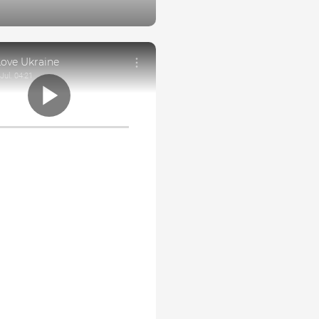
/www.facebook.com/reel/1
034541925
Love Ukraine
Jul. 04:21