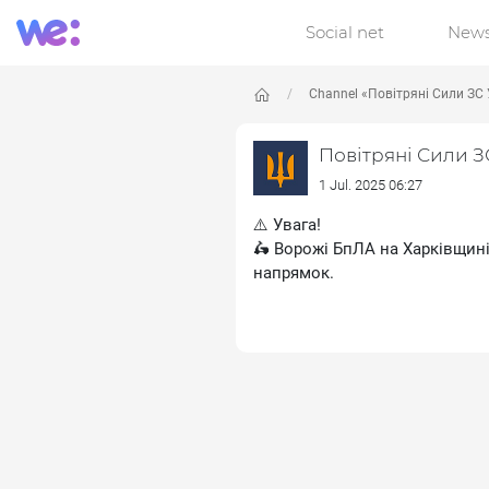
Social net
New
Channel «Повітряні Сили ЗС 
Повітряні Сили З
1 Jul. 2025 06:27
⚠️ Увага!
🛵 Ворожі БпЛА на Харківщині
напрямок.