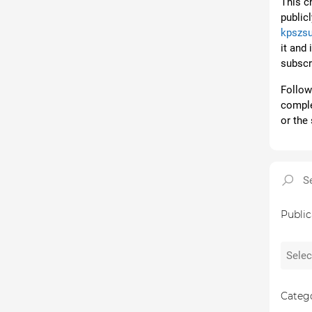
This c
public
kpszs
it and 
subscr
Follow 
comple
or the 
Public
Catego