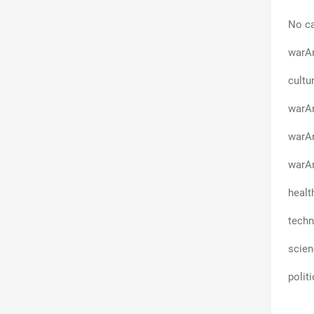
No ca
warA
cultu
warAn
warA
warAn
healt
techn
scie
polit