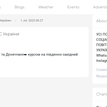
s
Blogs
Weather
Events
Advert
Abou
України»
1 Jul. 2025 06:27
С України
УСІ П
СОЦІА
ПОВІ
УКРАЇН
 та Донеччині➡️ курсом на південно-західний
WhatsA
Іnstag
Create
Respon
Chann