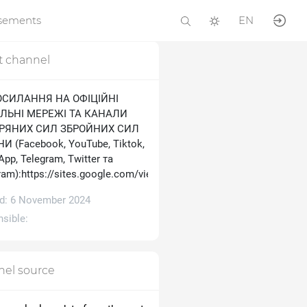
isements
EN
t channel
ОСИЛАННЯ НА ОФІЦІЙНІ
ЛЬНІ МЕРЕЖІ ТА КАНАЛИ
ТРЯНИХ СИЛ ЗБРОЙНИХ СИЛ
И (Facebook, YouTube, Tiktok,
pp, Telegram, Тwitter та
ram):https://sites.google.com/view/ukrainianairforce
d: 6 November 2024
sible:
el source