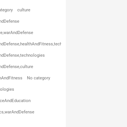
tegory
culture
ndDefense
re,warAndDefense
dDefense,healthAndFitness,technologies
ndDefense,technologies
dDefense,culture
hAndFitness
No category
ologies
nceAndEducation
ics,warAndDefense