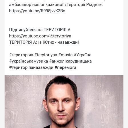
амбасадор нашої казкової «Території Різдва».
https://youtu.be/R998jvvK3Bo
Підписуйтеся на ТЕРИТОРІЯ А
https://youtube.com/@terytoriya
ТЕРИТОРІЯ А: із 90тих - назавжди!
#територіяа #terytoriyaa #music #Україна
#українськамузика #анжелікарудницька
#територіяаназавжди #перемога