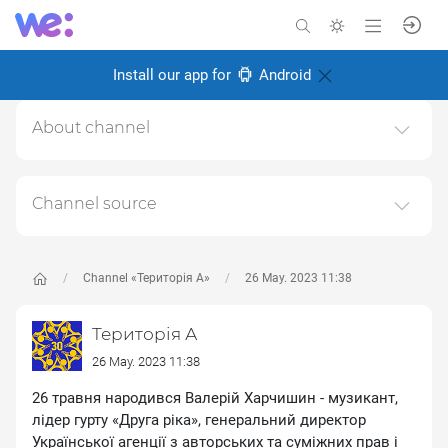
Install our app for
Android
About channel
ТЕРИТОРІЯ А: із 90тих - назавжди мистецька агенція
"ТЕРИТОРІЯ"
Channel source
Created: 18 February 2025
This channel relays data from the next publicly available
Responsible:
source:
https://www.youtube.com/channel/UC6oZi0YxLF
CfZfg0wLBDOrw
, for the purpose of popularizing it and
Channel «Територія А»
26 May. 2023 11:38
increasing the audience of its subscribers.
Територія А
Follow the links in the posts to get complete information
about the Author or the subject of the post.
26 May. 2023 11:38
26 травня народився Валерій Харчишин - музикант,
лідер гурту «Друга ріка», генеральний директор
Української агенції з авторських та суміжних прав і