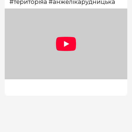
#територіяа #анжелікарудницька