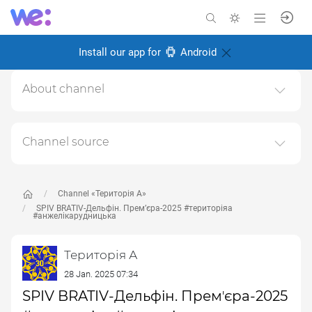
Install our app for
Android
About channel
ТЕРИТОРІЯ А: із 90тих - назавжди мистецька агенція
"ТЕРИТОРІЯ"
Channel source
Created: 18 February 2025
This channel relays data from the next publicly available
Responsible:
source:
https://www.youtube.com/channel/UC6oZi0YxLF
CfZfg0wLBDOrw
, for the purpose of popularizing it and
Channel «Територія А»
increasing the audience of its subscribers.
SPIV BRATIV-Дельфін. Премʼєра-2025 #територіяа
#анжелікарудницька
Follow the links in the posts to get complete information
about the Author or the subject of the post.
Територія А
28 Jan. 2025 07:34
SPIV BRATIV-Дельфін. Премʼєра-2025