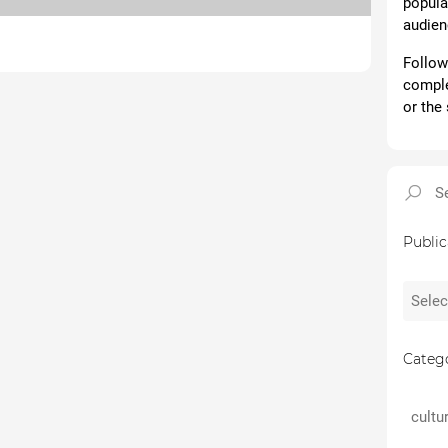
popular
audien
Follow 
comple
or the 
Public
Catego
cultu