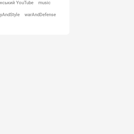
їнський YouTube
music
yAndStyle
warAndDefense