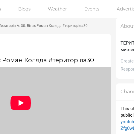
s
Blogs
Weather
Events
Advert
Abou
Територія А: 30. Вітає Роман Коляда #територіяа30
ТЕРИТО
мисте
тає Роман Коляда #територіяа30
Create
Respon
Chann
This c
public
youtu
Zfg0w