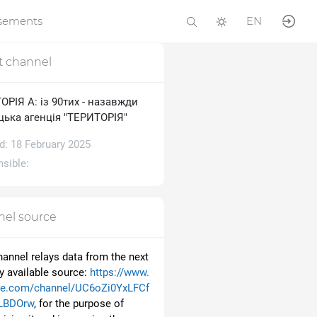
isements
EN
t channel
РІЯ А: із 90тих - назавжди
цька агенція "ТЕРИТОРІЯ"
d: 18 February 2025
sible:
el source
hannel relays data from the next
ly available source:
https://www.
be.com/channel/UC6oZi0YxLFCf
LBDOrw
, for the purpose of