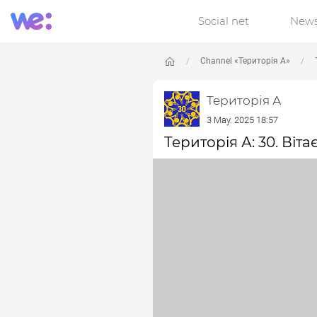
Social net
New
Channel «Територія А»
Територія А
3 May. 2025 18:57
Територія А: 30. Ві