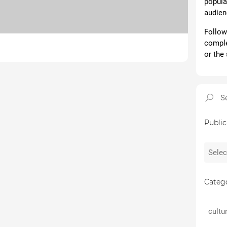
popular
audien
Follow 
comple
or the 
Public
Catego
cultu