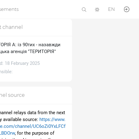
isements
EN
t channel
РІЯ А: із 90тих - назавжди
цька агенція "ТЕРИТОРІЯ"
d: 18 February 2025
sible:
el source
hannel relays data from the next
ly available source:
https://www.
be.com/channel/UC6oZi0YxLFCf
LBDOrw
, for the purpose of