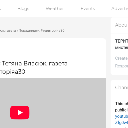
s
Blogs
Weather
Events
Advert
Abou
асюк, газета «Порадниця». #територіяа30
ТЕРИТО
мисте
Create
ає Тетяна Власюк, газета
Respon
торіяа30
Chann
This c
public
youtu
Zfg0w