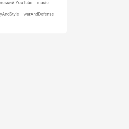
їнський YouTube
music
yAndStyle
warAndDefense