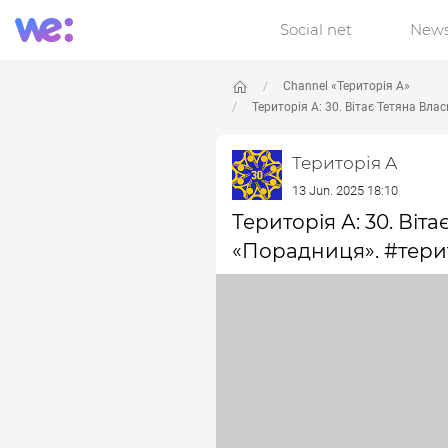
Social net
New
Channel «Територія А»
Територія А: 30. Вітає Тетяна Вл
Територія А
13 Jun. 2025 18:10
Територія А: 30. Віт
«Порадниця». #тери