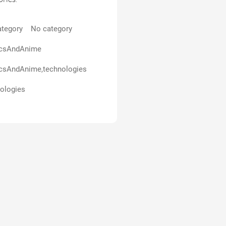
tegory
No category
csAndAnime
csAndAnime,technologies
ologies