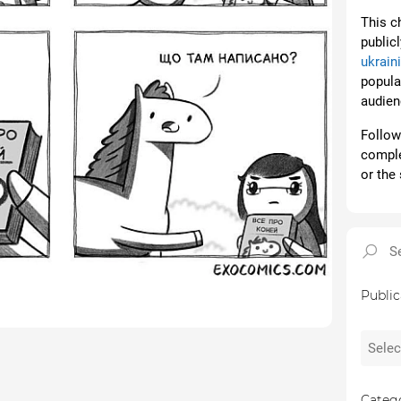
This c
public
ukrain
popular
audien
Follow 
comple
or the 
Public
Catego