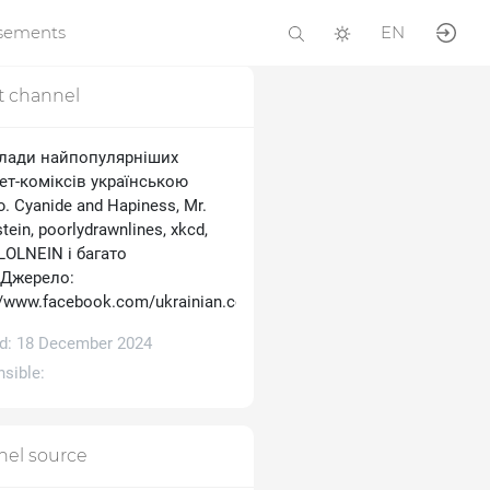
isements
EN
t channel
лади найпопулярніших
ет-коміксів українською
 Cyanide and Hapiness, Mr.
tein, poorlydrawnlines, xkcd,
 LOLNEIN і багато
.Джерело:
//www.facebook.com/ukrainian.comics
d: 18 December 2024
sible:
el source