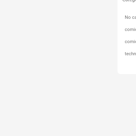
No ca
comi
comi
techn