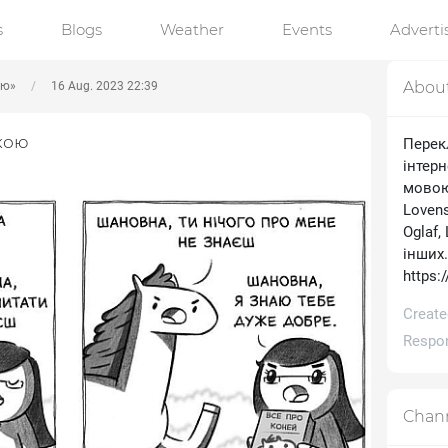
s
Blogs
Weather
Events
Advert
Abou
ою»
16 Aug. 2023 22:39
кою
Перек
інтерн
мовою.
Lovens
Oglaf,
інших
https:
Create
Respon
Chann