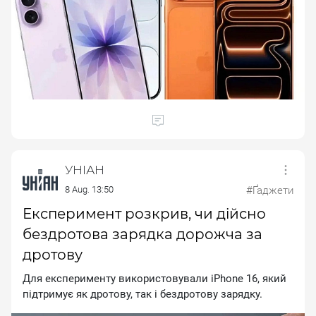
УНІАН
8 Aug. 13:50
#Ґаджети
Експеримент розкрив, чи дійсно
бездротова зарядка дорожча за
дротову
Для експерименту використовували іРhоnе 16, який
підтримує як дротову, так і бездротову зарядку.