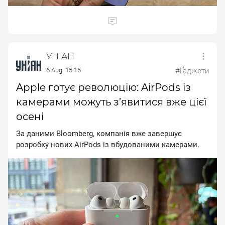
УНІАН
6 Aug. 15:15
#Ґаджети
Apple готує революцію: AirPods із
камерами можуть з’явитися вже цієї
осені
За даними Вlооmbеrg, компанія вже завершує
розробку нових АіrРоds із вбудованими камерами.