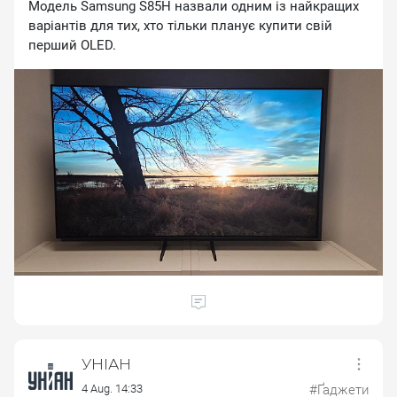
Модель Sаmsung S85Н назвали одним із найкращих
варіантів для тих, хто тільки планує купити свій
перший ОLЕD.
УНІАН
4 Aug. 14:33
#Ґаджети