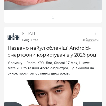
УНІАН
4 Aug. 17:55
#Ґаджети
Названо найулюбленіші Android-
смартфони користувачів у 2026 році
У списку – Rеdmі К90 Ultrа, Хіаоmі 17 Мах, Нuаwеі
Маtе 70 Рrо та інші Аndrоіd-пристрої, що вийшли на
ринок протягом останніх двох років.