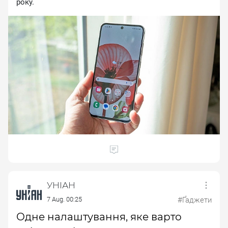
року.
УНІАН
7 Aug. 00:25
#Ґаджети
Одне налаштування, яке варто