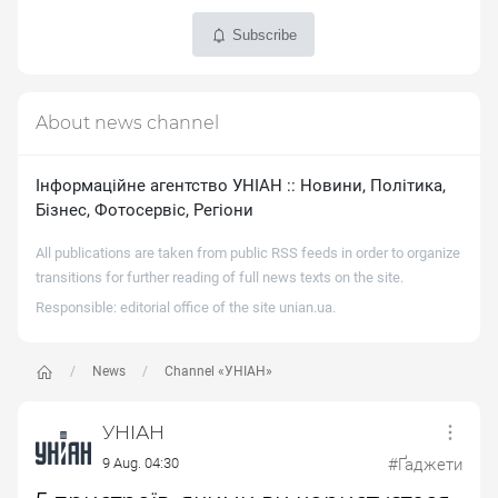
Subscribe
About news channel
Iнформацiйне агентство УНIАН :: Новини, Полiтика,
Бiзнес, Фотосервiс, Регiони
All publications are taken from public RSS feeds in order to organize
transitions for further reading of full news texts on the site.
Responsible: editorial office of the site
unian.ua
.
News
Channel «УНІАН»
УНІАН
9 Aug. 04:30
#Ґаджети