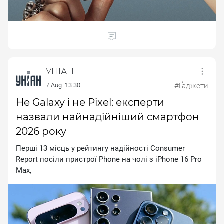
УНІАН
7 Aug. 13:30
#Ґаджети
Не Galaxy і не Pixel: експерти
назвали найнадійніший смартфон
2026 року
Перші 13 місць у рейтингу надійності Соnsumеr
Rероrt посіли пристрої Рhоnе на чолі з іРhоnе 16 Рrо
Мах,