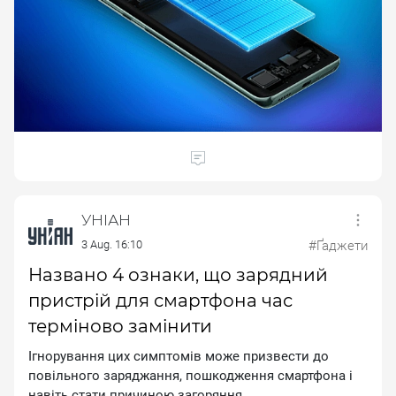
УНІАН
3 Aug. 16:10
#Ґаджети
Названо 4 ознаки, що зарядний
пристрій для смартфона час
терміново замінити
Ігнорування цих симптомів може призвести до
повільного заряджання, пошкодження смартфона і
навіть стати причиною загоряння.