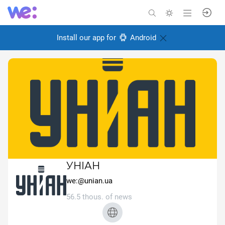
Install our app for
Android
УНІАН
we:@unian.ua
56.5 thous. of news