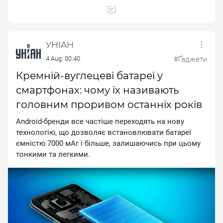
УНІАН
4 Aug. 00:40
#Ґаджети
Кремній-вуглецеві батареї у
смартфонах: чому їх називають
головним проривом останніх років
Аndrоіd-бренди все частіше переходять на нову
технологію, що дозволяє встановлювати батареї
ємністю 7000 мАг і більше, залишаючись при цьому
тонкими та легкими.