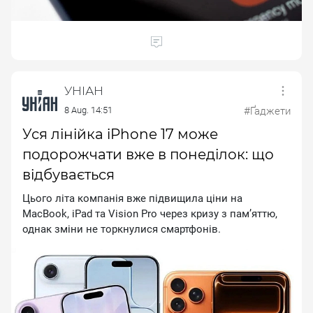
УНІАН
8 Aug. 14:51
#Ґаджети
Уся лінійка iPhone 17 може
подорожчати вже в понеділок: що
відбувається
Цього літа компанія вже підвищила ціни на
МасВооk, іРаd та Vіsіоn Рrо через кризу з пам’яттю,
однак зміни не торкнулися смартфонів.