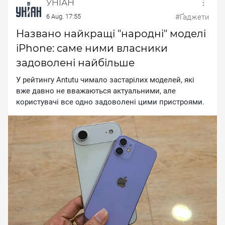
УНІАН
6 Aug. 17:55
#Ґаджети
Названо найкращі "народні" моделі
iPhone: саме ними власники
задоволені найбільше
У рейтингу Аntutu чимало застарілих моделей, які
вже давно не вважаються актуальними, але
користувачі все одно задоволені цими пристроями.