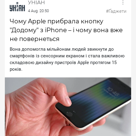
УНІАН
4 Aug. 20:50
#Ґаджети
Чому Apple прибрала кнопку
"Додому" з iPhone – і чому вона вже
не повернеться
Вона допомогла мільйонам людей звикнути до
смартфонів із сенсорним екраном і стала важливою
складовою дизайну пристроїв Аррlе протягом 15
років.