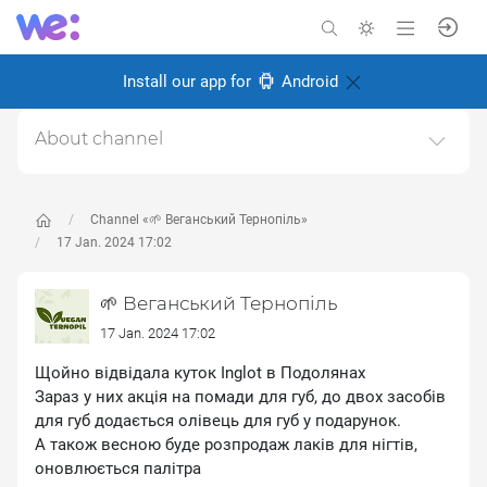
Install our app for
Android
About channel
Канал про веганство, для веганів і всіх, хто перейде
на веганство в майбутньому.Ми у Тернополі, живемо
і робимо місто більш веган дружнім.Щоб
Channel «🌱 Веганський Тернопіль»
запропонувати новину пишіть адмінці
17 Jan. 2024 17:02
https://t.me/kibaruma(Telegram)Також в інстаграмі
https://instagram.com/vegan.teДзеркало тґ-каналу.
🌱 Веганський Тернопіль
Created: 28 May 2024
17 Jan. 2024 17:02
Responsible:
ліза м
Щойно відвідала куток Inglot в Подолянах
Зараз у них акція на помади для губ, до двох засобів
для губ додається олівець для губ у подарунок.
А також весною буде розпродаж лаків для нігтів,
оновлюється палітра