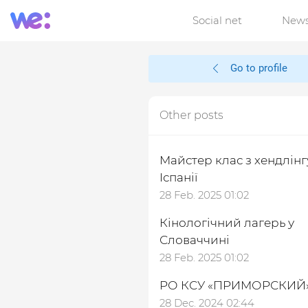
Social net
New
Go to profile
Other posts
Майстер клас з хендлінг
Іспанії
28 Feb. 2025 01:02
Кінологічний лагерь у
Словаччині
28 Feb. 2025 01:02
РО КСУ «ПРИМОРСКИЙ
28 Dec. 2024 02:44