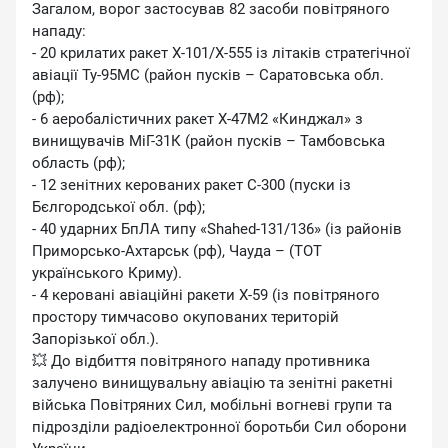
Загалом, ворог застосував 82 засоби повітряного
нападу:
- 20 крилатих ракет Х-101/Х-555 із літаків стратегічної
авіації Ту-95МС (район пусків – Саратовська обл.
(рф);
- 6 аеробалістичних ракет Х-47М2 «Кинджал» з
винищувачів МіГ-31К (район пусків – Тамбовська
область (рф);
- 12 зенітних керованих ракет С-300 (пуски із
Бєлгородської обл. (рф);
- 40 ударних БпЛА типу «Shahed-131/136» (із районів
Приморсько-Ахтарськ (рф), Чауда – (ТОТ
українського Криму).
- 4 керовані авіаційні ракети Х-59 (із повітряного
простору тимчасово окупованих територій
Запорізької обл.).
💥 До відбиття повітряного нападу противника
залучено винищувальну авіацію та зенітні ракетні
війська Повітряних Сил, мобільні вогневі групи та
підрозділи радіоелектронної боротьби Сил оборони