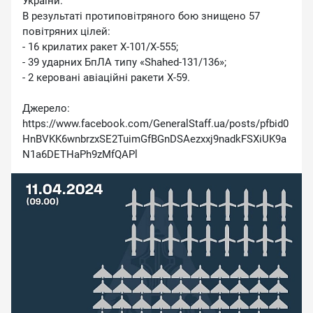
України.
В результаті протиповітряного бою знищено 57
повітряних цілей:
- 16 крилатих ракет Х-101/Х-555;
- 39 ударних БпЛА типу «Shahed-131/136»;
- 2 керовані авіаційні ракети Х-59.
Джерело:
https://www.facebook.com/GeneralStaff.ua/posts/pfbid0
HnBVKK6wnbrzxSE2TuimGfBGnDSAezxxj9nadkFSXiUK9a
N1a6DETHaPh9zMfQAPl