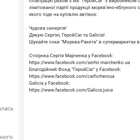
сіпвпрацю разом з БФ ″ГеройCar″ з виробником со
лімітованої партії продукції морквʼяно-яблуного 
якого піде на купівлю автівок:
Чудова синергія!
Дякую Сергію, ГеройCar та Galicia!
Шукайте соки ″Морква-Ракета″ в супермаркетах в
Стоірнка Сергія Марченка у Facebook:
https://www.facebook.com/serhii.marchenko.ua
Благодійний Фонд ″ГеройCar″ у Facebook:
https://www.facebook.com/carforheroua
Galicia у Facebook:
https://www.facebook.com/Galicia.juice
алась
вного