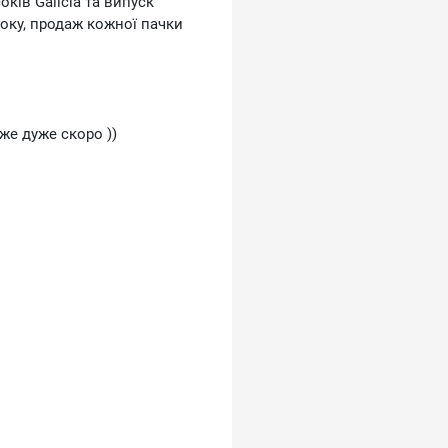
ків Galicia та випуск
соку, продаж кожної пачки
же дуже скоро ))