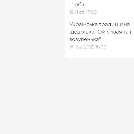
Герба
19 Лют. 17:05
Українська традиційна
щедрівка ″Ой сивая та і
зозуленька″
31 Гру. 2025 18:00