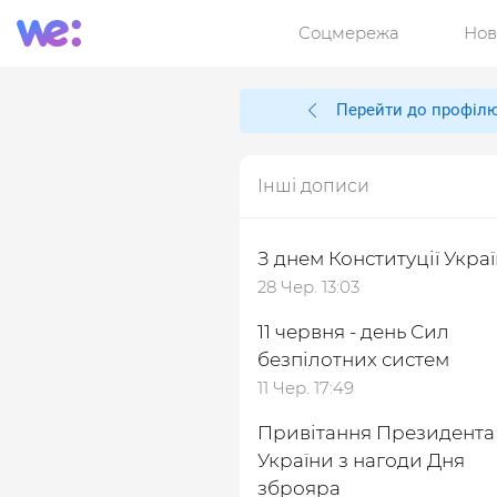
Соцмережа
Нов
Перейти до профіл
Інші дописи
З днем Конституції Украї
28 Чер. 13:03
11 червня - день Сил
безпілотних систем
11 Чер. 17:49
Привітання Президента
України з нагоди Дня
зброяра