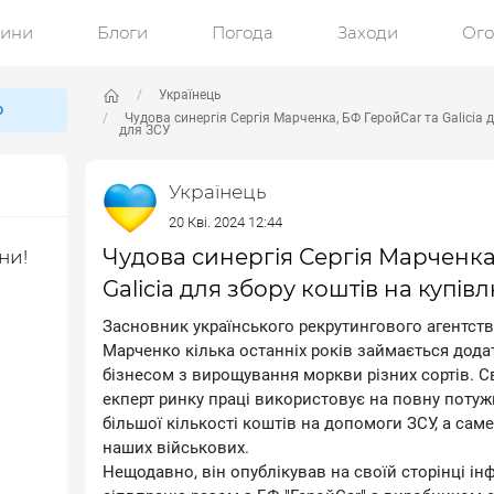
ини
Блоги
Погода
Заходи
Ог
Українець
ю
Чудова синергія Сергія Марченка, БФ ГеройCar та Galicia 
для ЗСУ
Українець
20 Кві. 2024 12:44
Чудова синергія Сергія Марченка
ни!
Galicia для збору коштів на купів
Засновник українського рекрутингового агентств
Марченко кілька останніх років займається дод
бізнесом з вирощування моркви різних сортів. 
екперт ринку праці використовує на повну потуж
більшої кількості коштів на допомоги ЗСУ, а саме 
наших військових.
Нещодавно, він опублікував на своїй сторінці і