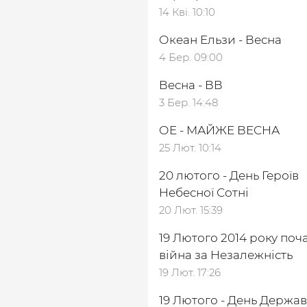
14 Кві. 10:10
Океан Ельзи - Весна
4 Бер. 09:00
Весна - ВВ
3 Бер. 14:48
ОЕ - МАЙЖЕ ВЕСНА
25 Лют. 10:14
20 лютого - День Героїв
Небесної Сотні
20 Лют. 15:39
19 Лютого 2014 року поч
війна за Незалежність
19 Лют. 17:26
19 Лютого - День Держа