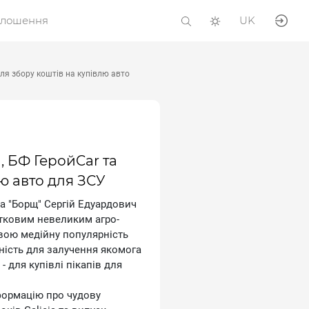
олошення
UK
для збору коштів на купівлю авто
, БФ ГеройCar та
лю авто для ЗСУ
а ″Борщ″ Сергій Едуардович
атковим невеликим агро-
Свою медійну популярність
ність для залучення якомога
- для купівлі пікапів для
нформацію про чудову