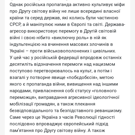
Однак російська пропаганда активно культивує міфи
про Другу світову війну не лише всередині власної
країни та серед держав, які колись були частиною
СРСР, а й маніпулює ними в Європі та світі. Держава-
агресор використовує перемогу в Другій світовій
війні і свою нібито «виключну роль» в ній як
індульгенцією на вчинення масових злочинів в
Україні – проти військовополонених і цивільних.
У цей час у російській федерації впродовж останніх
десятиліть відзначення перемоги над нацизмом
поступово перетворювалось на культ, а потім і
взагалі у потворне явище «побєдобєсія», метою
якого є пропаганда війни, вивищення над іншими
народами, привласнення собі статусу «головного
переможця», виправдання агресивної ідеологічної
мобілізації громадян, а також плекання
безвідповідального та безпідставного реваншизму.
Саме через це Україна з часів Революції гідності
послідовно впроваджує європейський підхід
пам’ятання про Другу світову війну. А також