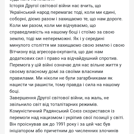
Історія Другої світової війни нас вчить, що
Український народ перемагає тоді, коли ми єдині,
соборні, діємо разом і захищаємо те, що нам дороге.
Коли ми разом, коли ми відчуваємо, що
справедливість на нашому боці і стоїмо за свою
землю, тоді ми непереможні. Як і у середині
минулого століття ми захищаємо свою землю і свою
Вітчизну від агресора-окупанта, що дає нам
додаткових сил і право на відчайдушний спротив.
Перемога у цій війні означає для нас вільне життя у
своєму власному домі за своїми власними
правилами. Ми ніколи не були загарбниками як
нацисти чи рашисти, тому правда і сила на нашому
боці.
Завершення Другої світової війни, на жаль, не
звільнило світ від тоталітарних режимів.
Комуністичний Радянський Союз скористався із
перемоги над нацизмом і укріпив свої позиції у світі.
Він проіснував аж до 1991 року і за цей час був
ініціатором або причетним до численних злочинів