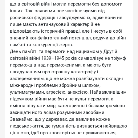
що в світовій війні могли перемогти без допомоги
інших. Такі заяви ми все частіше чуємо від
російської федерації і засуджуємо їх, адже вони не
лише мають антинауковий характер й не
відповідають історичній правді, але і несуть в собі
значний конфліктогенний потенціал, ведучи до війн
пам’яті та конкуренції жертв.
День пам’яті та перемоги над нацизмом у Другій
світовій війні 1939–1945 років символізує не тріумф
переможців над переможеними, а мають бути
нагадуванням про страшну катастрофу і
застереженням, що не можна розв’язувати складні
міжнародні проблеми збройним шляхом,
ультиматумами, агресією, анексією. Найважливішим
підсумком війни має бути не культ перемоги, а
вміння цінувати мир, категорично і безкомпромісно
захищати його всіма розумними засобами.
Зважаймо, що у державах, де важливе кожне
людське життя, де гуманність визнається найвищою
цінністю, ідеї про «повторіть» не приживаються,