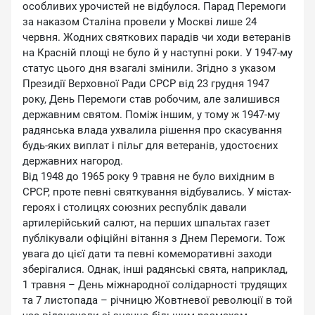
особливих урочистей не відбулося. Парад Перемоги
за наказом Сталіна провели у Москві лише 24
червня. Жодних святкових парадів чи ходи ветеранів
на Красній площі не було й у наступні роки. У 1947-му
статус цього дня взагалі змінили. Згідно з указом
Президії Верховної Ради СРСР від 23 грудня 1947
року, День Перемоги став робочим, але залишився
державним святом. Поміж іншим, у тому ж 1947-му
радянська влада ухвалила рішення про скасування
будь-яких виплат і пільг для ветеранів, удостоєних
державних нагород.
Від 1948 до 1965 року 9 травня не було вихідним в
СРСР, проте певні святкування відбувались. У містах-
героях і столицях союзних республік давали
артилерійський салют, на перших шпальтах газет
публікували офіційні вітання з Днем Перемоги. Тож
увага до цієї дати та певні комеморативні заходи
зберігалися. Однак, інші радянські свята, наприклад,
1 травня – День міжнародної солідарності трудящих
та 7 листопада – річницю Жовтневої революції в той