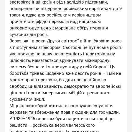
застерігає інші країни від наслідків підтримки,
поширення чи потурання російським наративам до 9
травня, адже для російським керівництвом
причетність рф до перемоги над нацизмом
використовується як моральне обґрунтування
сучасних дій росії.
Зараз, як і в роки Другої світової війни, Україна воює
з підступним агресором. Сьогодні це путінська росія,
яка посягає на нашу незалежність і територіальну
цілісність, намагається зруйнувати міжнародну
систему безпеки і загрожує миру у всій Європі. Ця
боротьба триває щоденно вже десять років – і ми не
маємо права програти, бо для нас це війна за
свободу, цивілізованість, демократію та європейські
цінності проти імперських амбіцій агресивного
сусіда-злочинця.
Міць наших збройних сил є запорукою існування
держави та збереження прав людини для громадян.
У 1939–1945 ворогом були нацисти, а сьогодні це
рашисти – російська версія імперського
націоналізму та фашизму. Із сумом можна