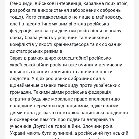
(геноциди, військові інтервенції, каральна психіатрія,
розробка та використання заборонених озброєнь
тощо). Його спадкоємицею не лише в майновому,
але і в ідеологічному вимірі стала російська
федерація, яка за три десятки років після розвалу
союзу брала участь у ряді війн та військових
конфліктів у якості країни-агресора та як союзник
диктаторських режимів.
Зараз в рамках широкомасштабної російсько-
української війни росіяни вже вчинили величезну
кількість воєнних злочинів та злочинів проти
людства. У діях російських збройних сил є
щонайменше ознаки геноциду проти українських
громадян. Такими діями російська федерація
втратила будь-яке моральне право апелювати до
спадщини перемоги над нацизмом, адже своїми
діями вона де-факто повторює нацистські злодіяння
й осквернює пам’ять про подвиги ветеранів та
учасників Другої світової війни. Злочини рф в
Україні мають бути зупинені, а російський путінський