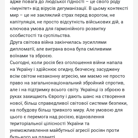
адже повага до людської гідності – це свого роду
«імунітет» від вірусів дегуманізації. В цьому контексті
мир – це не закляклий страх перед ворогом, не
капітуляція, не просто відсутність військових дій, а
ключова умова для гармонійного розвитку
особистості та суспільства.
Друга світова війна закінчилась зусиллями
дипломатії, але виграна вона була сміливими
воїнами та зброєю.
Сьогодні, коли росія без оголошення війни напала
на Україну і здійснює огидну, безчесну, засуджену
всім світом незаконну агресію, ми маємо не просто
право на загальнонаціональний збройний спротив,
але і на підтримку всього світу. Українці із зброєю в
руках захищають Європу і дають шанс на створення
нової, більш справедливої світової системи безпеки,
на побудову більш тривкого миру. Але умовою для
цього є перемога над росією, відновлення
територіальної цілісності України та
унеможливлення майбутньої агресії росіян проти
будь-кого на планеті.