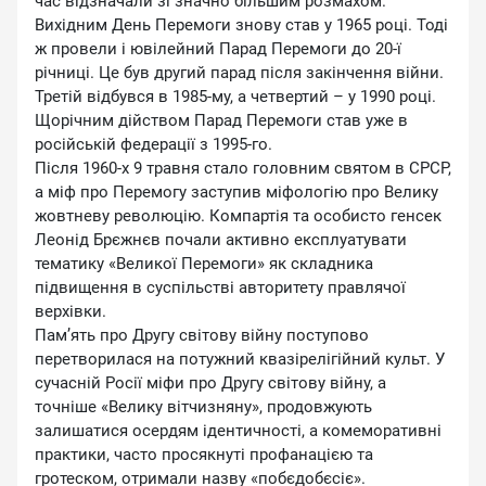
час відзначали зі значно більшим розмахом.
Вихідним День Перемоги знову став у 1965 році. Тоді
ж провели і ювілейний Парад Перемоги до 20-ї
річниці. Це був другий парад після закінчення війни.
Третій відбувся в 1985-му, а четвертий – у 1990 році.
Щорічним дійством Парад Перемоги став уже в
російській федерації з 1995-го.
Після 1960-х 9 травня стало головним святом в СРСР,
а міф про Перемогу заступив міфологію про Велику
жовтневу революцію. Компартія та особисто генсек
Леонід Брєжнєв почали активно експлуатувати
тематику «Великої Перемоги» як складника
підвищення в суспільстві авторитету правлячої
верхівки.
Пам’ять про Другу світову війну поступово
перетворилася на потужний квазірелігійний культ. У
сучасній Росії міфи про Другу світову війну, а
точніше «Велику вітчизняну», продовжують
залишатися осердям ідентичності, а комеморативні
практики, часто просякнуті профанацією та
гротеском, отримали назву «побєдобєсіє».