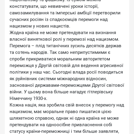
констатувати, що невивчені уроки історії,
самозамилування та імперські амбіції перетворили
сучасних росіян із спадкоємців перемоги над
нацизмом у нових нацистів.
Жодна країна не може претендувати на визнання
власної виняткової ролі у перемозі над нацизмом.
Перемога – плід титанічних зусиль десятків держав
та сотень народів. Так само неприпустимими є
спроби прикриватися моральним авторитетом
переможця у Другій світовій для ведення агресивної
політики у наш час. Сьогодні влада росії поводиться
як руйнівник системи міжнародних відносин,
заснованої державами-переможцями Другої світової
війни. У цьому вона більше нагадує гітлерівську
Німеччину 1930-х.
Кожна нація, яка зробила свій внесок у перемогу над
нацизмом, має моральне право пишатися цією
шляхетною справою, однак ні одна країна не може
претендувати на одноосібне привласнення собі
статусу країни-переможниці і тим більше заявляти,