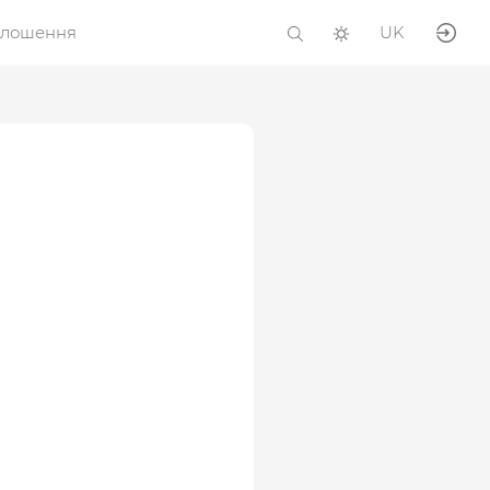
олошення
UK