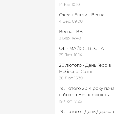
14 Кві. 10:10
Океан Ельзи - Весна
4 Бер. 09:00
Весна - ВВ
3 Бер. 14:48
ОЕ - МАЙЖЕ ВЕСНА
25 Лют. 10:14
20 лютого - День Героїв
Небесної Сотні
20 Лют. 15:39
19 Лютого 2014 року поч
війна за Незалежність
19 Лют. 17:26
19 Лютого - День Держа