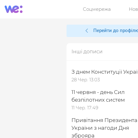
Соцмережа
Нов
Перейти до профіл
Інші дописи
З днем Конституції Украї
28 Чер. 13:03
11 червня - день Сил
безпілотних систем
11 Чер. 17:49
Привітання Президента
України з нагоди Дня
зброяра