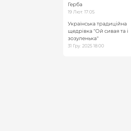
Герба
19 Лют. 17:05
Українська традиційна
щедрівка ″Ой сивая та і
зозуленька″
31 Гру. 2025 18:00