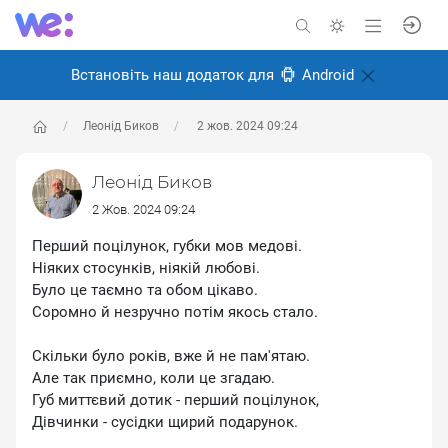
Встановіть наш додаток для
Android
Леонід Биков
2 жов. 2024 09:24
Леонід Биков
2 Жов. 2024 09:24
Перший поцілунок, губки мов медові.
Ніяких стосунків, ніякій любові.
Було це таємно та обом цікаво.
Соромно й незручно потім якось стало.
Скільки було років, вже й не пам'ятаю.
Але так приємно, коли це згадаю.
Губ миттєвий дотик - перший поцілунок,
Дівчинки - сусідки щирий подарунок.