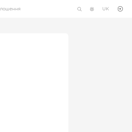
олошення
UK