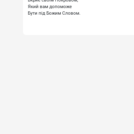
Вкриє своїм Покровом,
Який вам допоможе
Бути під Божим Словом.