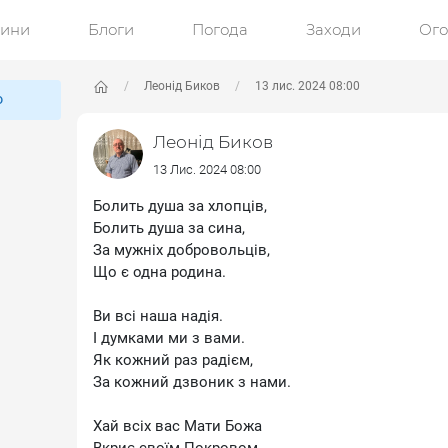
ини
Блоги
Погода
Заходи
Ог
Леонід Биков
13 лис. 2024 08:00
ю
Леонід Биков
13 Лис. 2024 08:00
Болить душа за хлопців,
Болить душа за сина,
За мужніх добровольців,
Що є одна родина.
Ви всі наша надія.
І думками ми з вами.
Як кожний раз радієм,
За кожний дзвоник з нами.
Хай всіх вас Мати Божа