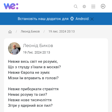
Встановіть наш додаток для
Android
Леонід Биков
19 лис. 2024 20:13
Леонід Биков
19 Лис. 2024 20:13
Невже весь світ не розуміє,
Що з глузду з'їхали в москві?
Невже Європа не зуміє
Мізки їм вправить в голові?
Невже приборкати страхіття
Немає розуму та сил?
Невже нове тисячоліття
Зітре у ядерний все пил?