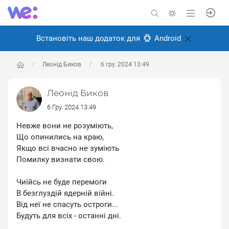
Встановіть наш додаток для
Android
Леонід Биков
6 гру. 2024 13:49
Леонід Биков
6 Гру. 2024 13:49
Невже вони не розуміють,
Що опинились на краю,
Якщо всі вчасно не зуміють
Помилку визнати свою.
Чиїйсь не буде перемоги
В безглуздій ядерній війні.
Від неї не спасуть остроги...
Будуть для всіх - останні дні.