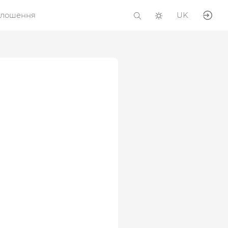
олошення
UK