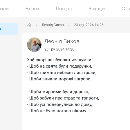
ини
Блоги
Погода
Заходи
Ог
Леонід Биков
23 гру. 2024 14:26
ю
Леонід Биков
23 Гру. 2024 14:26
Хай скоріше збуваються думки:
- Щоб на свята були подарунки,
- Щоб гриміли небесні лиш грози,
- Щоби зникли ворожі загрози,
- Щоби мирними були дороги,
- Щоб забули про страх та тривоги,
- Щоб усі повернулись до дому,
- Щоб не було погано нікому.