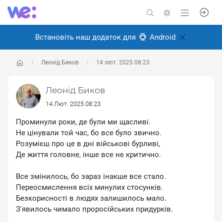
Встановіть наш додаток для
Android
Леонід Биков
14 лют. 2025 08:23
Леонід Биков
14 Лют. 2025 08:23
Проминули роки, де були ми щасливі.
Не цінували той час, бо все було звично.
Розумієш про це в дні військові бурливі,
Де життя головне, інше все не критично.
Все змінилось, бо зараз інакше все стало.
Переосмислення всіх минулих стосунків.
Безкорисності в людях залишилось мало.
З'явилось чимало проросійських придурків.