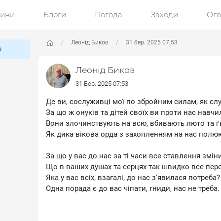
ини
Блоги
Погода
Заходи
Ог
Леонід Биков
31 бер. 2025 07:53
ю
Леонід Биков
31 Бер. 2025 07:53
Де ви, сослуживці мої по збройним силам, як с
За що ж онуків та дітей своїх ви проти нас навчи
Вони злочинствують на всю, вбивають люто та ґ
Як дика вікова орда з захопленням на нас полю
За що у вас до нас за ті часи все ставлення змін
Що в ваших душах та серцях так швидко все пер
Яка у вас всіх, взагалі, до нас з'явилася потреба?
Одна порада є до вас чіпати, гниди, нас не треба.