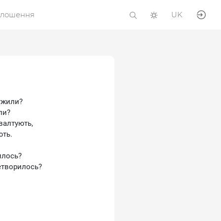
олошення
UK
лужили?
ли?
валтують,
ють.
илось?
етворилось?