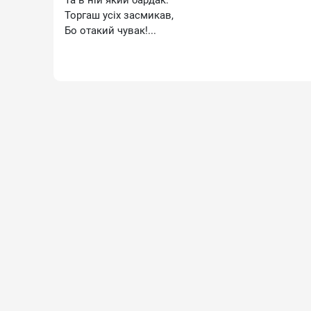
Та в ній який бардак.
Торгаш усіх засмикав,
Бо отакий чувак!...