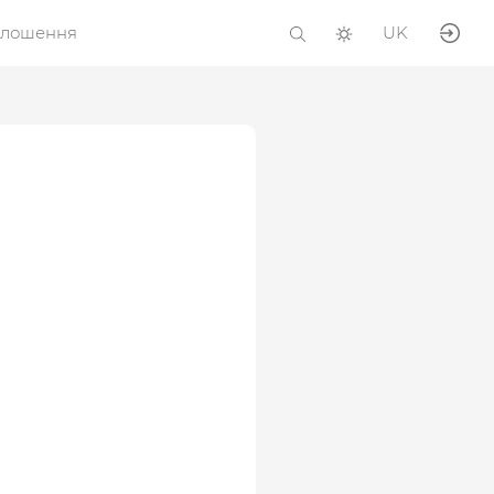
олошення
UK