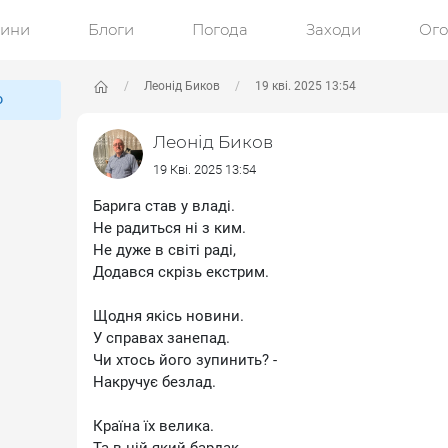
ини
Блоги
Погода
Заходи
Ог
Леонід Биков
19 кві. 2025 13:54
ю
Леонід Биков
19 Кві. 2025 13:54
Барига став у владі.
Не радиться ні з ким.
Не дуже в світі раді,
Додався скрізь екстрим.
Щодня якісь новини.
У справах занепад.
Чи хтось його зупинить? -
Накручує безлад.
Країна їх велика.