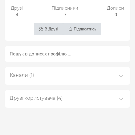
Друзі
Підписники
Дописи
4
7
0
В Друзі
Підписатись
Канали
(1)
Платформа we.ua
33 дописів
Друзі користувача
(4)
Михайло
Леонід Биков