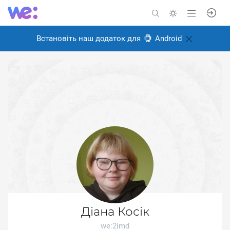
Встановіть наш додаток для
Android
Діана Косік
we:2imd