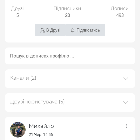
Друзі
Підписники
Дописи
5
20
493
В Друзі
Підписатись
Канали
(2)
Платформа we.ua
33 дописів
Друзі користувача
(5)
Небо на двох
Діана Косік
18 дописів
Михайло
Тарас Ярош
21 Чер. 14:56