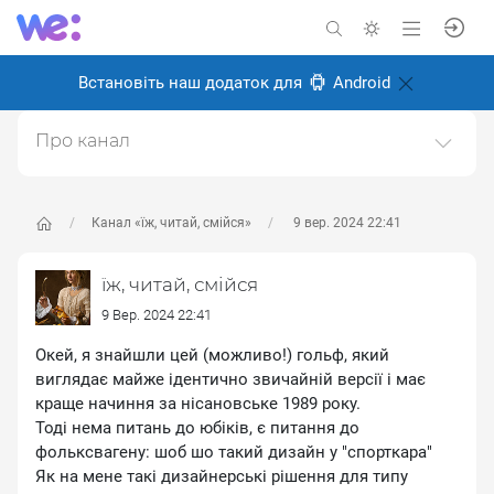
Встановіть наш додаток для
Android
Про канал
замітки про буття веганкою-феміністкою-
сжвшницею. не інстаграм, але я вам покажу що я їм.
не інстаграм, тому некрасиво
Канал «їж, читай, смійся»
9 вер. 2024 22:41
Створено: 23 травня 2024
їж, читай, смійся
Відповідальні:
ліза м
9 Вер. 2024 22:41
Окей, я знайшли цей (можливо!) гольф, який
виглядає майже ідентично звичайній версії і має
краще начиння за нісановське 1989 року.
Тоді нема питань до юбіків, є питання до
фольксвагену: шоб шо такий дизайн у "спорткара"
Як на мене такі дизайнерські рішення для типу