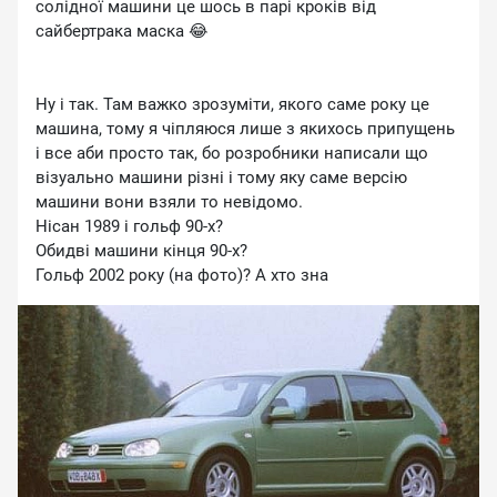
солідної машини це шось в парі кроків від
сайбертрака маска 😂
Ну і так. Там важко зрозуміти, якого саме року це
машина, тому я чіпляюся лише з якихось припущень
і все аби просто так, бо розробники написали що
візуально машини різні і тому яку саме версію
машини вони взяли то невідомо.
Нісан 1989 і гольф 90-х?
Обидві машини кінця 90-х?
Гольф 2002 року (на фото)? А хто зна